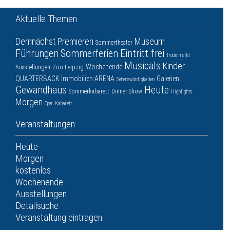
Aktuelle Themen
Demnächst
Premieren
Museum
Sommertheater
Führungen
Sommerferien
Eintritt frei
Trödelmarkt
Musicals
Kinder
Wochenende
Ausstellungen
Zoo Leipzig
QUARTERBACK Immobilien ARENA
Galerien
Sehenswürdigkeiten
Gewandhaus
Heute
Sommerkabarett
Dinner-Show
Highlights
Morgen
Oper
Kabarett
Veranstaltungen
Heute
Morgen
kostenlos
Wochenende
Ausstellungen
Detailsuche
Veranstaltung eintragen