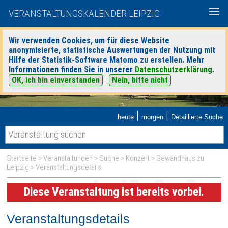
VERANSTALTUNGSKALENDER LEIPZIG
Wir verwenden Cookies, um für diese Website
anonymisierte, statistische Auswertungen der Nutzung mit
Hilfe der Statistik-Software Matomo zu erstellen. Mehr
Informationen finden Sie in unserer
Datenschutzerklärung
.
OK, ich bin einverstanden
Nein, bitte nicht
|
|
heute
morgen
Detaillierte Suche
Startseite
>
Veranstaltungen
>
Suche
>
Konzert
>
Gewandhaus zu
Leipzig
> Veranstaltungsdetails
Diese Veranstaltung ist bereits vorbei.
Veranstaltungsdetails