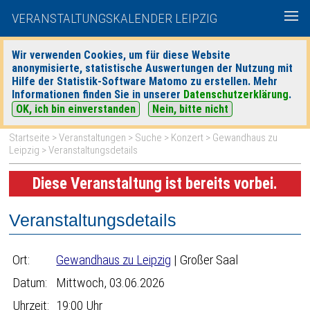
VERANSTALTUNGSKALENDER LEIPZIG
Wir verwenden Cookies, um für diese Website
anonymisierte, statistische Auswertungen der Nutzung mit
|
|
Hilfe der Statistik-Software Matomo zu erstellen. Mehr
heute
morgen
Detaillierte Suche
Informationen finden Sie in unserer
Datenschutzerklärung
.
OK, ich bin einverstanden
Nein, bitte nicht
Startseite
>
Veranstaltungen
>
Suche
>
Konzert
>
Gewandhaus zu
Leipzig
> Veranstaltungsdetails
Diese Veranstaltung ist bereits vorbei.
Veranstaltungsdetails
Ort:
Gewandhaus zu Leipzig
| Großer Saal
Datum:
Mittwoch, 03.06.2026
Uhrzeit:
19:00 Uhr