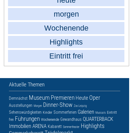
heute
morgen
Wochenende
Highlights
Eintritt frei
Aktuelle Themen
Museum
Premieren
Oper
Heute
Demnächst
Dinner-Show
Ausstellungen
Morgen
Zoo Leipzig
Galerien
Sehenswürdigkeiten
Sommerferien
Kinder
Eintritt
Musicals
Führungen
QUARTERBACK
Gewandhaus
frei
Wochenende
Highlights
Immobilien ARENA
Kabarett
Sommertheater