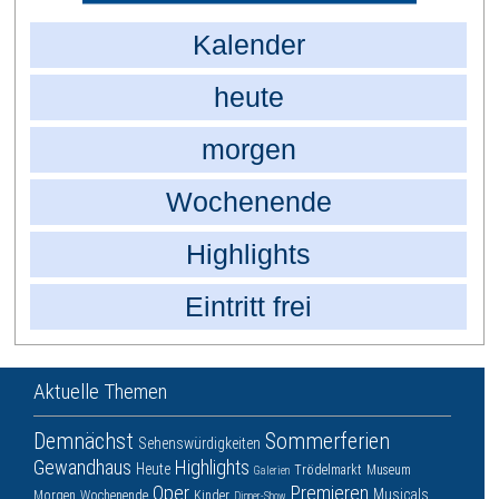
Kalender
heute
morgen
Wochenende
Highlights
Eintritt frei
Aktuelle Themen
Demnächst
Sommerferien
Sehenswürdigkeiten
Gewandhaus
Highlights
Heute
Trödelmarkt
Museum
Galerien
Oper
Premieren
Musicals
Morgen
Wochenende
Kinder
Dinner-Show