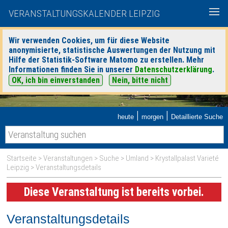
VERANSTALTUNGSKALENDER LEIPZIG
Wir verwenden Cookies, um für diese Website
anonymisierte, statistische Auswertungen der Nutzung mit
Hilfe der Statistik-Software Matomo zu erstellen. Mehr
Informationen finden Sie in unserer
Datenschutzerklärung
.
OK, ich bin einverstanden
Nein, bitte nicht
|
|
heute
morgen
Detaillierte Suche
Startseite
>
Veranstaltungen
>
Suche
>
Umland
>
Krystallpalast Varieté
Leipzig
> Veranstaltungsdetails
Diese Veranstaltung ist bereits vorbei.
Veranstaltungsdetails