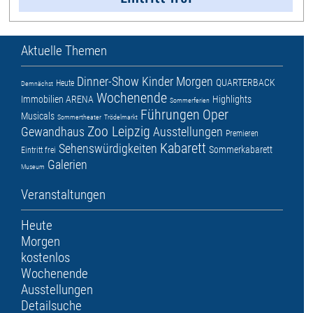
Aktuelle Themen
Dinner-Show
Kinder
Morgen
QUARTERBACK
Heute
Demnächst
Wochenende
Immobilien ARENA
Highlights
Sommerferien
Führungen
Oper
Musicals
Sommertheater
Trödelmarkt
Zoo Leipzig
Gewandhaus
Ausstellungen
Premieren
Kabarett
Sehenswürdigkeiten
Sommerkabarett
Eintritt frei
Galerien
Museum
Veranstaltungen
Heute
Morgen
kostenlos
Wochenende
Ausstellungen
Detailsuche