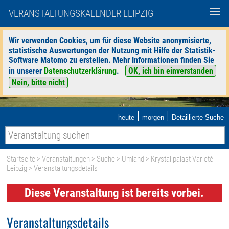
VERANSTALTUNGSKALENDER LEIPZIG
Wir verwenden Cookies, um für diese Website anonymisierte,
statistische Auswertungen der Nutzung mit Hilfe der Statistik-
Software Matomo zu erstellen. Mehr Informationen finden Sie
in unserer
Datenschutzerklärung
.
OK, ich bin einverstanden
Nein, bitte nicht
|
|
heute
morgen
Detaillierte Suche
Startseite
>
Veranstaltungen
>
Suche
>
Umland
>
Krystallpalast Varieté
Leipzig
> Veranstaltungsdetails
Diese Veranstaltung ist bereits vorbei.
Veranstaltungsdetails