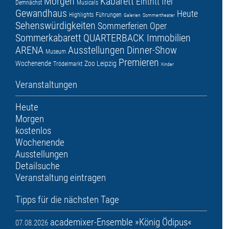
Morgen
Kabarett
Eintritt frei
Demnächst
Musicals
Gewandhaus
Heute
Highlights
Führungen
Galerien
Sommertheater
Sehenswürdigkeiten
Sommerferien
Oper
Sommerkabarett
QUARTERBACK Immobilien
ARENA
Ausstellungen
Dinner-Show
Museum
Premieren
Wochenende
Zoo Leipzig
Trödelmarkt
Kinder
Veranstaltungen
Heute
Morgen
kostenlos
Wochenende
Ausstellungen
Detailsuche
Veranstaltung eintragen
Tipps für die nächsten Tage
academixer-Ensemble »König Ödipus«
07.08.2026