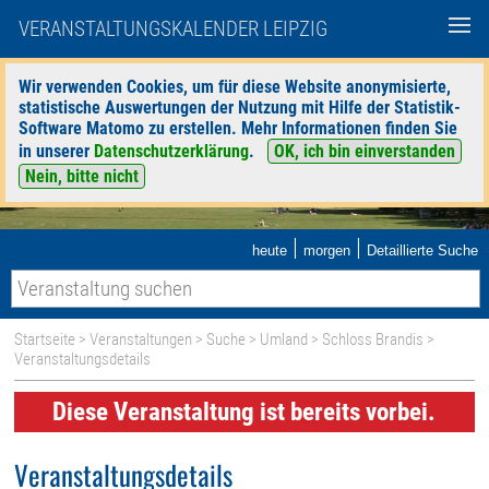
VERANSTALTUNGSKALENDER LEIPZIG
Wir verwenden Cookies, um für diese Website anonymisierte,
statistische Auswertungen der Nutzung mit Hilfe der Statistik-
Software Matomo zu erstellen. Mehr Informationen finden Sie
in unserer
Datenschutzerklärung
.
OK, ich bin einverstanden
Nein, bitte nicht
|
|
heute
morgen
Detaillierte Suche
Startseite
>
Veranstaltungen
>
Suche
>
Umland
>
Schloss Brandis
>
Veranstaltungsdetails
Diese Veranstaltung ist bereits vorbei.
Veranstaltungsdetails