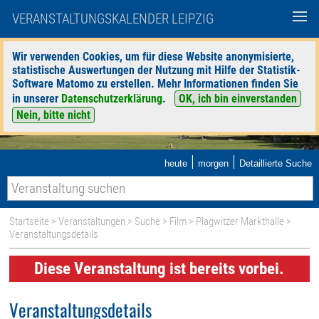
VERANSTALTUNGSKALENDER LEIPZIG
Wir verwenden Cookies, um für diese Website anonymisierte,
statistische Auswertungen der Nutzung mit Hilfe der Statistik-
Software Matomo zu erstellen. Mehr Informationen finden Sie
in unserer
Datenschutzerklärung
.
OK, ich bin einverstanden
Nein, bitte nicht
|
|
heute
morgen
Detaillierte Suche
Startseite
>
Veranstaltungen
>
Suche
>
Film
>
Plagwitzer Markthalle
>
Veranstaltungsdetails
Diese Veranstaltung ist bereits vorbei.
Veranstaltungsdetails