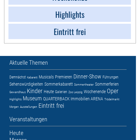
Highlights
Eintritt frei
Aktuelle Themen
Dinner-Show
Musicals
Premieren
Demnächst
Führungen
Kabarett
Sehenswürdigkeiten
Sommerkabarett
Sommerferien
Sommertheater
Kinder
Oper
Heute
Wochenende
Galerien
Gewandhaus
Zoo Leipzig
Museum
QUARTERBACK Immobilien ARENA
Highlights
Trödelmarkt
Eintritt frei
Morgen
Ausstellungen
Veranstaltungen
Heute