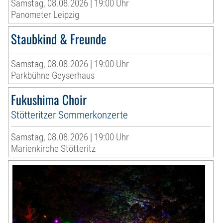
Samstag, 08.08.2026 | 19:00 Uhr
Panometer Leipzig
Staubkind & Freunde
Samstag, 08.08.2026 | 19:00 Uhr
Parkbühne Geyserhaus
Fukushima Choir
Stötteritzer Sommerkonzerte
Samstag, 08.08.2026 | 19:00 Uhr
Marienkirche Stötteritz