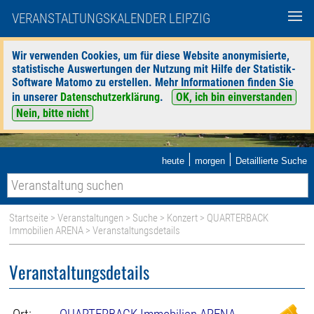
VERANSTALTUNGSKALENDER LEIPZIG
Wir verwenden Cookies, um für diese Website anonymisierte,
statistische Auswertungen der Nutzung mit Hilfe der Statistik-
Software Matomo zu erstellen. Mehr Informationen finden Sie
in unserer
Datenschutzerklärung
.
OK, ich bin einverstanden
Nein, bitte nicht
|
|
heute
morgen
Detaillierte Suche
Startseite
>
Veranstaltungen
>
Suche
>
Konzert
>
QUARTERBACK
Immobilien ARENA
> Veranstaltungsdetails
Veranstaltungsdetails