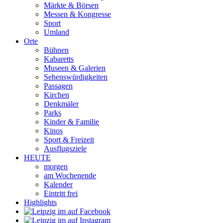
Märkte & Börsen
Messen & Kongresse
Sport
Umland
Orte
Bühnen
Kabaretts
Museen & Galerien
Sehenswürdigkeiten
Passagen
Kirchen
Denkmäler
Parks
Kinder & Familie
Kinos
Sport & Freizeit
Ausflugsziele
HEUTE
morgen
am Wochenende
Kalender
Eintritt frei
Highlights