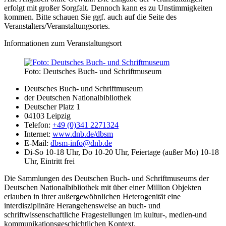
erfolgt mit großer Sorgfalt. Dennoch kann es zu Unstimmigkeiten
kommen. Bitte schauen Sie ggf. auch auf die Seite des
Veranstalters/Veranstaltungsortes.
Informationen zum Veranstaltungsort
Foto: Deutsches Buch- und Schriftmuseum
Deutsches Buch- und Schriftmuseum
der Deutschen Nationalbibliothek
Deutscher Platz 1
04103 Leipzig
Telefon:
+49 (0)341 2271324
Internet:
www.dnb.de/dbsm
E-Mail:
dbsm-info@dnb.de
Di-So 10-18 Uhr, Do 10-20 Uhr, Feiertage (außer Mo) 10-18
Uhr, Eintritt frei
Die Sammlungen des Deutschen Buch- und Schriftmuseums der
Deutschen Nationalbibliothek mit über einer Million Objekten
erlauben in ihrer außergewöhnlichen Heterogenität eine
interdisziplinäre Herangehensweise an buch- und
schriftwissenschaftliche Fragestellungen im kultur-, medien-und
kommunikationsgeschichtlichen Kontext.