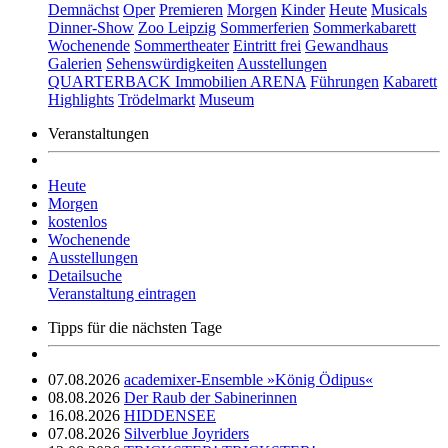
Demnächst
Oper
Premieren
Morgen
Kinder
Heute
Musicals
Dinner-Show
Zoo Leipzig
Sommerferien
Sommerkabarett
Wochenende
Sommertheater
Eintritt frei
Gewandhaus
Galerien
Sehenswürdigkeiten
Ausstellungen
QUARTERBACK Immobilien ARENA
Führungen
Kabarett
Highlights
Trödelmarkt
Museum
Veranstaltungen
Heute
Morgen
kostenlos
Wochenende
Ausstellungen
Detailsuche
Veranstaltung eintragen
Tipps für die nächsten Tage
07.08.2026
academixer-Ensemble »König Ödipus«
08.08.2026
Der Raub der Sabinerinnen
16.08.2026
HIDDENSEE
07.08.2026
Silverblue Joyriders