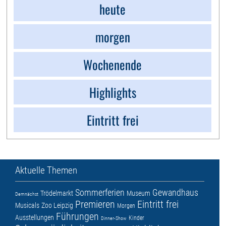
heute
morgen
Wochenende
Highlights
Eintritt frei
Aktuelle Themen
Sommerferien
Gewandhaus
Trödelmarkt
Museum
Demnächst
Premieren
Eintritt frei
Musicals
Zoo Leipzig
Morgen
Führungen
Ausstellungen
Kinder
Dinner-Show