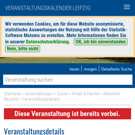
VERANSTALTUNGSKALENDER LEIPZIG
Wir verwenden Cookies, um für diese Website anonymisierte,
statistische Auswertungen der Nutzung mit Hilfe der Statistik-
Software Matomo zu erstellen. Mehr Informationen finden Sie
in unserer
Datenschutzerklärung
.
OK, ich bin einverstanden
Nein, bitte nicht
|
|
heute
morgen
Detaillierte Suche
Startseite
>
Veranstaltungen
>
Suche
>
Kinder & Familie
>
Bibliothek
Reudnitz
> Veranstaltungsdetails
Diese Veranstaltung ist bereits vorbei.
Veranstaltungsdetails