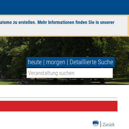
atomo zu erstellen. Mehr Informationen finden Sie in unserer
heute
|
morgen
|
Detaillierte Suche
|
Zurück