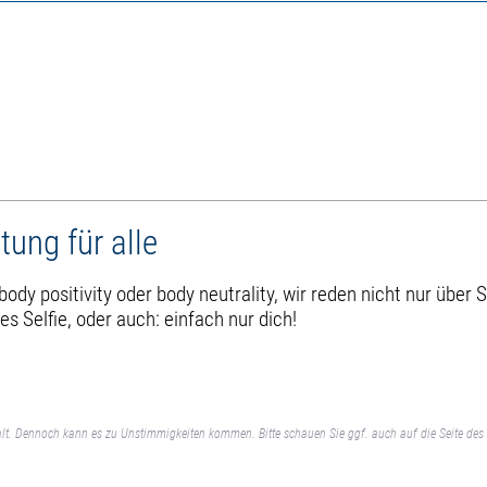
tung für alle
body positivity oder body neutrality, wir reden nicht nur über 
es Selfie, oder auch: einfach nur dich!
lt. Dennoch kann es zu Unstimmigkeiten kommen. Bitte schauen Sie ggf. auch auf die Seite des 