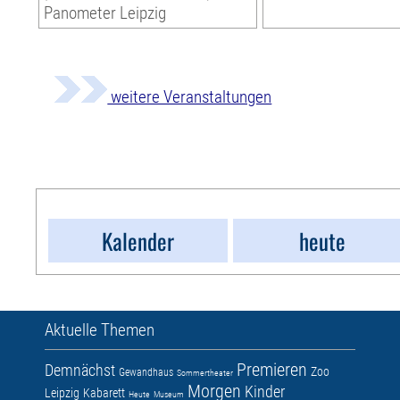
Panometer Leipzig
weitere Veranstaltungen
Kalender
heute
Aktuelle Themen
Premieren
Demnächst
Zoo
Gewandhaus
Sommertheater
Morgen
Kinder
Leipzig
Kabarett
Heute
Museum