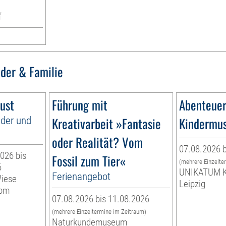
f
nder & Familie
ust
Führung mit
Abenteuer
nder und
Kreativarbeit »Fantasie
Kindermu
oder Realität? Vom
07.08.2026 b
026 bis
Fossil zum Tier«
(mehrere Einzelte
6
UNIKATUM K
Ferienangebot
Wiese
Leipzig
vom
07.08.2026 bis 11.08.2026
(mehrere Einzeltermine im Zeitraum)
Naturkundemuseum