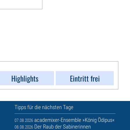
Highlights
Eintritt frei
Tipps für die nächsten Tage
academixer-Ensemble »König Ödipus«
07.08.2026
Der Raub der Sabinerinnen
08.08.2026