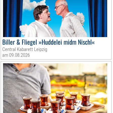
Biller & Fliegel »Huddelei midm Nischl«
Central Kabarett Leipzig
am 09.08.2026