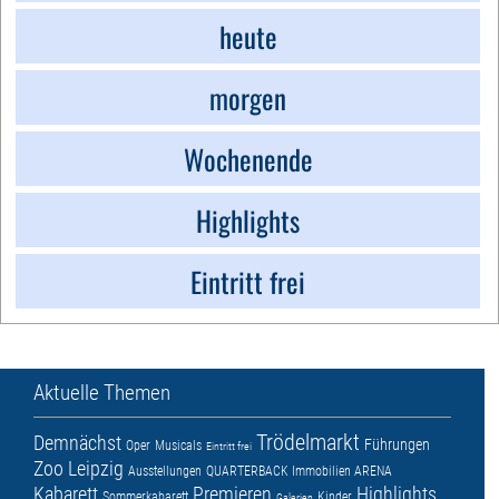
heute
morgen
Wochenende
Highlights
Eintritt frei
Aktuelle Themen
Trödelmarkt
Demnächst
Führungen
Oper
Musicals
Eintritt frei
Zoo Leipzig
Ausstellungen
QUARTERBACK Immobilien ARENA
Kabarett
Premieren
Highlights
Sommerkabarett
Kinder
Galerien