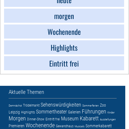
morgen
Wochenende
Highlights
Eintritt frei
Aktuelle Themen
Sehenswürdigkeiten
Zoo
Trödelmarkt
Demnächst
Sommerferien
Führungen
Sommertheater
Leipzig
Galerien
Highlights
Kinder
Morgen
Kabarett
Museum
Dinner-Show
Eintritt frei
Ausstellungen
Wochenende
Premieren
Sommerkabarett
Gewandhaus
Musicals