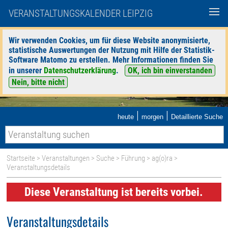
VERANSTALTUNGSKALENDER LEIPZIG
Wir verwenden Cookies, um für diese Website anonymisierte,
statistische Auswertungen der Nutzung mit Hilfe der Statistik-
Software Matomo zu erstellen. Mehr Informationen finden Sie
in unserer
Datenschutzerklärung
.
OK, ich bin einverstanden
Nein, bitte nicht
|
|
heute
morgen
Detaillierte Suche
Startseite
>
Veranstaltungen
>
Suche
>
Führung
>
ag(o)ra
>
Veranstaltungsdetails
Diese Veranstaltung ist bereits vorbei.
Veranstaltungsdetails