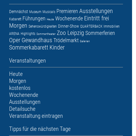
Ausstellungen
Premieren
Demnächst
Museum
Musicals
Eintritt frei
Führungen
Wochenende
Kabarett
Heute
Morgen
Dinner-Show
Sehenswürdigkeiten
QUARTERBACK Immobilien
Zoo Leipzig
Sommerferien
ARENA
Highlights
Sommertheater
Oper
Gewandhaus
Trödelmarkt
Galerien
Sommerkabarett
Kinder
Veranstaltungen
Heute
Morgen
kostenlos
Wochenende
Ausstellungen
Detailsuche
Veranstaltung eintragen
Tipps für die nächsten Tage