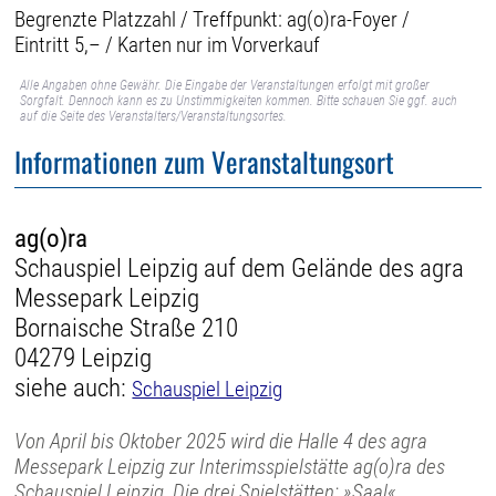
Begrenzte Platzzahl / Treffpunkt: ag(o)ra-Foyer /
Eintritt 5,– / Karten nur im Vorverkauf
Alle Angaben ohne Gewähr. Die Eingabe der Veranstaltungen erfolgt mit großer
Sorgfalt. Dennoch kann es zu Unstimmigkeiten kommen. Bitte schauen Sie ggf. auch
auf die Seite des Veranstalters/Veranstaltungsortes.
Informationen zum Veranstaltungsort
ag(o)ra
Schauspiel Leipzig auf dem Gelände des agra
Messepark Leipzig
Bornaische Straße 210
04279 Leipzig
siehe auch:
Schauspiel Leipzig
Von April bis Oktober 2025 wird die Halle 4 des agra
Messepark Leipzig zur Interimsspielstätte ag(o)ra des
Schauspiel Leipzig. Die drei Spielstätten: »Saal«,