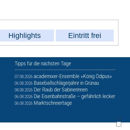
Highlights
Eintritt frei
Tipps für die nächsten Tage
academixer-Ensemble »König Ödipus«
07.08.2026
Baseballschlägerjahre in Grünau
06.08.2026
Der Raub der Sabinerinnen
08.08.2026
Die Eisenbahnstraße – gefährlich lecker
06.08.2026
Marktschreiertage
06.08.2026