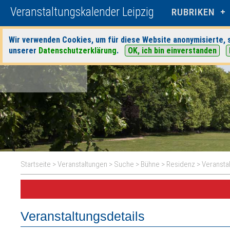
Veranstaltungskalender Leipzig
RUBRIKEN
Wir verwenden Cookies, um für diese Website anonymisierte, s
unserer
Datenschutzerklärung
.
OK, ich bin einverstanden
Startseite
>
Veranstaltungen
>
Suche
>
Bühne
>
Residenz
> Veransta
Veranstaltungsdetails