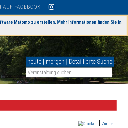
ftware Matomo zu erstellen. Mehr Informationen finden Sie in
heute
|
morgen
|
Detaillierte Suche
|
Zurück