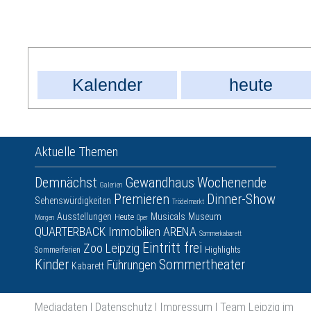
Kalender
heute
Aktuelle Themen
Demnächst
Gewandhaus
Wochenende
Galerien
Premieren
Dinner-Show
Sehenswürdigkeiten
Trödelmarkt
Ausstellungen
Musicals
Museum
Heute
Morgen
Oper
QUARTERBACK Immobilien ARENA
Sommerkabarett
Eintritt frei
Zoo Leipzig
Sommerferien
Highlights
Kinder
Sommertheater
Führungen
Kabarett
Mediadaten
|
Datenschutz
|
Impressum
|
Team Leipzig im