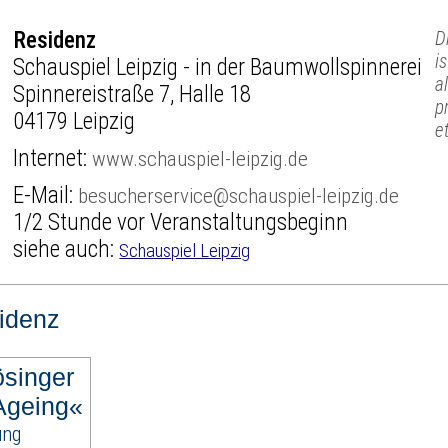
Residenz
D
i
Schauspiel Leipzig - in der Baumwollspinnerei
a
Spinnereistraße 7, Halle 18
p
04179 Leipzig
et
Internet:
www.schauspiel-leipzig.de
E-Mail:
besucherservice@schauspiel-leipzig.de
1/2 Stunde vor Veranstaltungsbeginn
siehe auch:
Schauspiel Leipzig
idenz
ösinger
Ageing«
ung