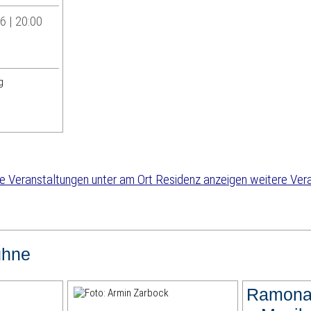
6 | 20:00
g
weitere Ver
ühne
Ramona