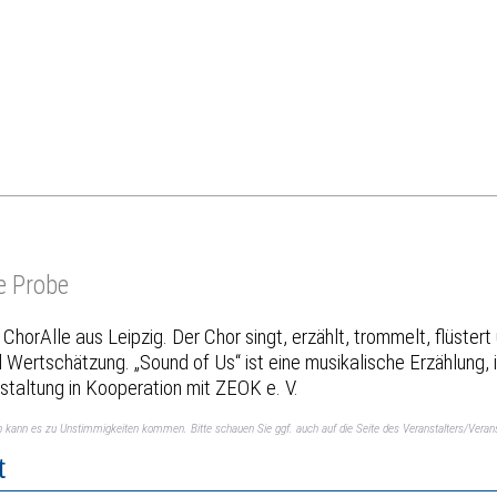
he Probe
n ChorAlle aus Leipzig. Der Chor singt, erzählt, trommelt, flüst
Wertschätzung. „Sound of Us“ ist eine musikalische Erzählung, i
nstaltung in Kooperation mit ZEOK e. V.
ch kann es zu Unstimmigkeiten kommen. Bitte schauen Sie ggf. auch auf die Seite des Veranstalters/Verans
t