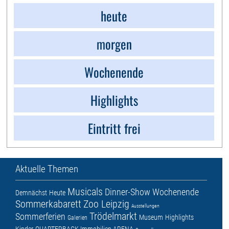
heute
morgen
Wochenende
Highlights
Eintritt frei
Aktuelle Themen
Musicals
Dinner-Show
Wochenende
Demnächst
Heute
Sommerkabarett
Zoo Leipzig
Ausstellungen
Trödelmarkt
Sommerferien
Museum
Highlights
Galerien