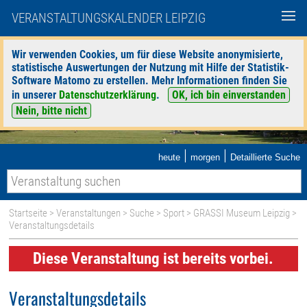
VERANSTALTUNGSKALENDER LEIPZIG
Wir verwenden Cookies, um für diese Website anonymisierte,
statistische Auswertungen der Nutzung mit Hilfe der Statistik-
Software Matomo zu erstellen. Mehr Informationen finden Sie
in unserer
Datenschutzerklärung
.
OK, ich bin einverstanden
Nein, bitte nicht
|
|
heute
morgen
Detaillierte Suche
Startseite
>
Veranstaltungen
>
Suche
>
Sport
>
GRASSI Museum Leipzig
>
Veranstaltungsdetails
Diese Veranstaltung ist bereits vorbei.
Veranstaltungsdetails