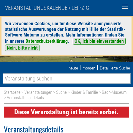
VERANSTALTUNGSKALENDER LEIPZIG
Wir verwenden Cookies, um für diese Website anonymisierte,
statistische Auswertungen der Nutzung mit Hilfe der Statistik-
Software Matomo zu erstellen. Mehr Informationen finden Sie
in unserer
Datenschutzerklärung
.
OK, ich bin einverstanden
Nein, bitte nicht
|
|
heute
morgen
Detaillierte Suche
Startseite
>
Veranstaltungen
>
Suche
>
Kinder & Familie
>
Bach-Museum
> Veranstaltungsdetails
Diese Veranstaltung ist bereits vorbei.
Veranstaltungsdetails