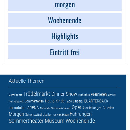
morgen
Wochenende
Highlights
Eintritt frei
Aktuelle Themen
Trödelmarkt
Dinner-Show
Premieren
Demnächst
Highlights
Eintritt
Heute
Kinder
QUARTERBACK
Sommerferien
Zoo Leipzig
frei
Kabarett
Oper
Immobilien ARENA
Ausstellungen
Galerien
Musicals
Sommerkabarett
Morgen
Führungen
Sehenswürdigkeiten
Gewandhaus
Sommertheater
Museum
Wochenende