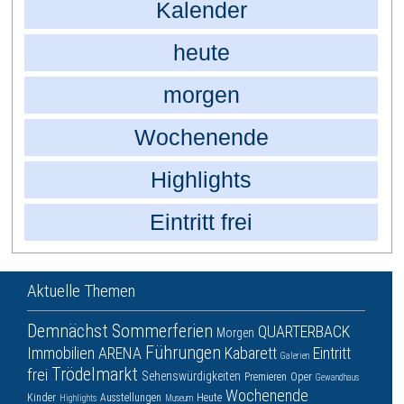
Kalender
heute
morgen
Wochenende
Highlights
Eintritt frei
Aktuelle Themen
Demnächst
Sommerferien
QUARTERBACK
Morgen
Führungen
Immobilien ARENA
Kabarett
Eintritt
Galerien
Trödelmarkt
frei
Sehenswürdigkeiten
Premieren
Oper
Gewandhaus
Wochenende
Kinder
Ausstellungen
Heute
Highlights
Museum