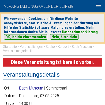
VERANSTALTUNGSKALENDER LEIPZIG
Wir verwenden Cookies, um für diese Website
anonymisierte, statistische Auswertungen der Nutzung mit
|
|
Hilfe der Statistik-Software Matomo zu erstellen. Mehr
heute
morgen
Detaillierte Suche
Informationen finden Sie in unserer
Datenschutzerklärung
.
OK, ich bin einverstanden
Nein, bitte nicht
Startseite
>
Veranstaltungen
>
Suche
>
Konzert
>
Bach-Museum
>
Veranstaltungsdetails
Diese Veranstaltung ist bereits vorbei.
Veranstaltungsdetails
Ort:
Bach-Museum
| Sommersaal
Datum:
Donnerstag, 07.08.2025
Uhrzeit:
14:00 Uhr