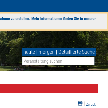
atomo zu erstellen. Mehr Informationen finden Sie in unserer
heute
|
morgen
|
Detaillierte Suche
|
Zurück