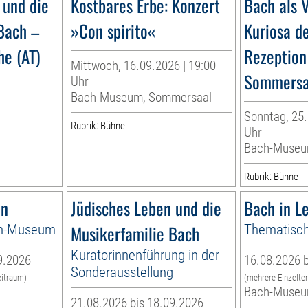
 und die
Kostbares Erbe: Konzert
Bach als V
Bach –
»Con spirito«
Kuriosa d
e (AT)
Rezeption
Mittwoch, 16.09.2026 | 19:00
Sommersa
Uhr
Bach-Museum, Sommersaal
Sonntag, 25.
Rubrik: Bühne
Uhr
Bach-Muse
Rubrik: Bühne
en
Jüdisches Leben und die
Bach in Le
ch-Museum
Musikerfamilie Bach
Thematisch
Kuratorinnenführung in der
9.2026
16.08.2026 b
Sonderausstellung
eitraum)
(mehrere Einzelte
Bach-Muse
21.08.2026 bis 18.09.2026