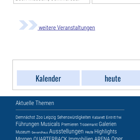
weitere Veranstaltungen
Kalender
heute
Aktuelle Themen
Demnächst
Zoo Leipzig
Sehenswürdigkeiten
Kabarett
Eintritt frei
Führungen
Musicals
Galerien
Premieren
Trödelmarkt
Ausstellungen
Highlights
Museum
Heute
Gewandhaus
Oper
Morgen
QUARTERBACK Immobilien ARENA