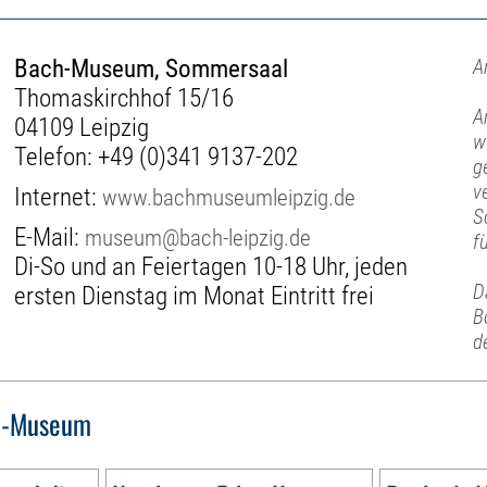
Bach-Museum, Sommersaal
A
Thomaskirchhof 15/16
A
04109 Leipzig
w
Telefon:
+49 (0)341 9137-202
g
v
Internet:
www.bachmuseumleipzig.de
S
E-Mail:
museum@bach-leipzig.de
f
Di-So und an Feiertagen 10-18 Uhr, jeden
D
ersten Dienstag im Monat Eintritt frei
B
d
h-Museum