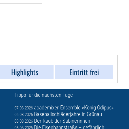
Highlights
Eintritt frei
Tipps für die nächsten Tage
academixer-Ensemble »König Ödipus«
07.08.2026
Baseballschlägerjahre in Grünau
06.08.2026
Der Raub der Sabinerinnen
08.08.2026
Die Eisenbahnstraße – gefährlich
06.08.2026