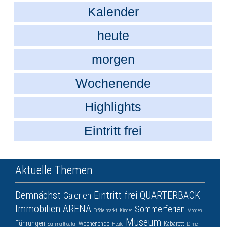
Kalender
heute
morgen
Wochenende
Highlights
Eintritt frei
Aktuelle Themen
Demnächst
Eintritt frei
QUARTERBACK
Galerien
Immobilien ARENA
Sommerferien
Trödelmarkt
Kinder
Morgen
Museum
Führungen
Wochenende
Kabarett
Sommertheater
Heute
Dinner-