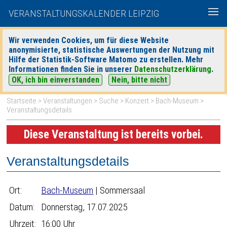
VERANSTALTUNGSKALENDER LEIPZIG
Wir verwenden Cookies, um für diese Website
anonymisierte, statistische Auswertungen der Nutzung mit
|
|
Hilfe der Statistik-Software Matomo zu erstellen. Mehr
heute
morgen
Detaillierte Suche
Informationen finden Sie in unserer
Datenschutzerklärung
.
OK, ich bin einverstanden
Nein, bitte nicht
Startseite
>
Veranstaltungen
>
Suche
>
Konzert
>
Bach-Museum
>
Veranstaltungsdetails
Diese Veranstaltung ist bereits vorbei.
Veranstaltungsdetails
Ort:
Bach-Museum
| Sommersaal
Datum:
Donnerstag, 17.07.2025
Uhrzeit:
16:00 Uhr