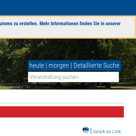
atomo zu erstellen. Mehr Informationen finden Sie in unserer
heute
|
morgen
|
Detaillierte Suche
|
zurück zur Liste