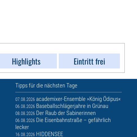
Highlights
Eintritt frei
Tipps für die nächsten Tage
academixer-Ensemble »König Ödipus«
07.08.2026
Baseballschlägerjahre in Grünau
06.08.2026
Der Raub der Sabinerinnen
08.08.2026
Die Eisenbahnstraße – gefährlich
06.08.2026
lecker
HIDDENSEE
16.08.2026