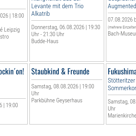
Levante mit dem Trio
Augmented 
Alkatrib
026 | 18:00
07.08.2026 b
Donnerstag, 06.08.2026 | 19:30
(mehrere Einzelte
té Leipzig
Bach-Museu
Uhr - 21:30 Uhr
stro
Budde-Haus
ockin´on!
Staubkind & Freunde
Fukushima
Stötteritzer
Samstag, 08.08.2026 | 19:00
Sommerkon
Uhr
Parkbühne Geyserhaus
Samstag, 08.
 | 19:00
Uhr
Marienkirche