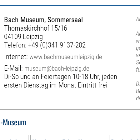
Bach-Museum, Sommersaal
A
Thomaskirchhof 15/16
A
04109 Leipzig
w
Telefon:
+49 (0)341 9137-202
g
v
Internet:
www.bachmuseumleipzig.de
S
E-Mail:
museum@bach-leipzig.de
f
Di-So und an Feiertagen 10-18 Uhr, jeden
D
ersten Dienstag im Monat Eintritt frei
B
d
h-Museum