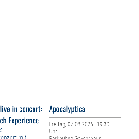
live in concert:
Apocalyptica
ach Experience
Freitag, 07.08.2026 | 19:30
es
Uhr
onzert mit
Parkbühne Geyserhaus