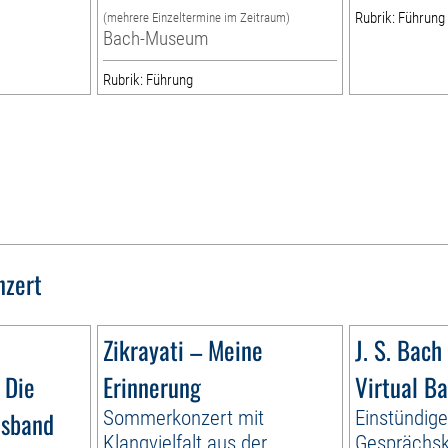
Rubrik: Führung
(mehrere Einzeltermine im Zeitraum)
Bach-Museum
Rubrik: Führung
nzert
Zikrayati – Meine
J. S. Bach 
 Die
Erinnerung
Virtual B
esband
Sommerkonzert mit
Einstündig
Klangvielfalt aus der
Gesprächsk