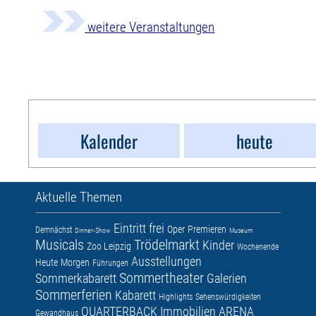
weitere Veranstaltungen
Kalender
heute
Aktuelle Themen
Eintritt frei
Oper
Premieren
Demnächst
Dinner-Show
Museum
Musicals
Trödelmarkt
Kinder
Zoo Leipzig
Wochenende
Ausstellungen
Heute
Morgen
Führungen
Sommertheater
Sommerkabarett
Galerien
Sommerferien
Kabarett
Highlights
Sehenswürdigkeiten
QUARTERBACK Immobilien ARENA
Gewandhaus