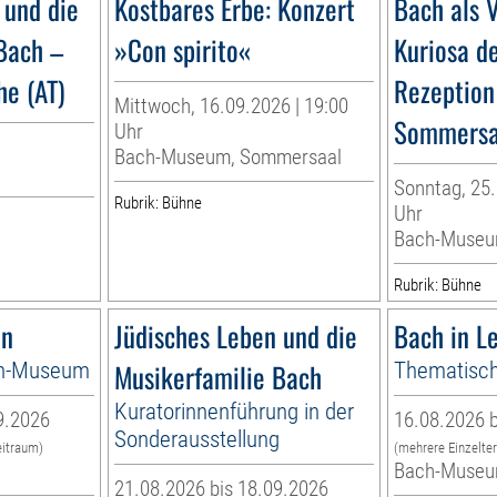
 und die
Kostbares Erbe: Konzert
Bach als V
Bach –
»Con spirito«
Kuriosa d
e (AT)
Rezeption
Mittwoch, 16.09.2026 | 19:00
Sommersa
Uhr
Bach-Museum, Sommersaal
Sonntag, 25.
Rubrik: Bühne
Uhr
Bach-Muse
Rubrik: Bühne
en
Jüdisches Leben und die
Bach in Le
ch-Museum
Musikerfamilie Bach
Thematisch
Kuratorinnenführung in der
9.2026
16.08.2026 b
Sonderausstellung
eitraum)
(mehrere Einzelte
Bach-Muse
21.08.2026 bis 18.09.2026