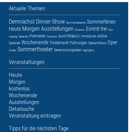
Aktuelle Themen
Demnächst
Dinner-Show
Sommerferien
Sommerkabarett
Morgen
Ausstellungen
Heute
Eintritt frei
Museum
Zoo
Premieren
QUARTERBACK Immobilien ARENA
Leipzig
Kabarett
Musicals
Wochenende
Oper
Trödelmarkt
Führungen
Galerien
Gewandhaus
Sommertheater
Sehenswürdigkeiten
Kinder
Highlights
Veranstaltungen
Heute
Morgen
kostenlos
Wochenende
Ausstellungen
Detailsuche
Veranstaltung eintragen
Tipps für die nächsten Tage