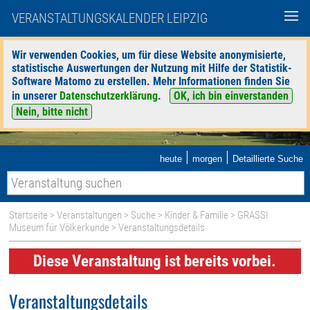
VERANSTALTUNGSKALENDER LEIPZIG
Wir verwenden Cookies, um für diese Website anonymisierte,
statistische Auswertungen der Nutzung mit Hilfe der Statistik-
Software Matomo zu erstellen. Mehr Informationen finden Sie
in unserer
Datenschutzerklärung
.
OK, ich bin einverstanden
Nein, bitte nicht
|
|
heute
morgen
Detaillierte Suche
Startseite
>
Veranstaltungen
>
Suche
>
Kinder & Familie
>
GRASSI
Museum für Völkerkunde
> Veranstaltungsdetails
Diese Veranstaltung ist bereits vorbei.
Veranstaltungsdetails