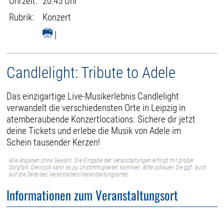
Uhrzeit:
20:45 Uhr
Rubrik:
Konzert
|
Candlelight: Tribute to Adele
Das einzigartige Live-Musikerlebnis Candlelight
verwandelt die verschiedensten Orte in Leipzig in
atemberaubende Konzertlocations. Sichere dir jetzt
deine Tickets und erlebe die Musik von Adele im
Schein tausender Kerzen!
Alle Angaben ohne Gewähr. Die Eingabe der Veranstaltungen erfolgt mit großer
Sorgfalt. Dennoch kann es zu Unstimmigkeiten kommen. Bitte schauen Sie ggf. auch
auf die Seite des Veranstalters/Veranstaltungsortes.
Informationen zum Veranstaltungsort