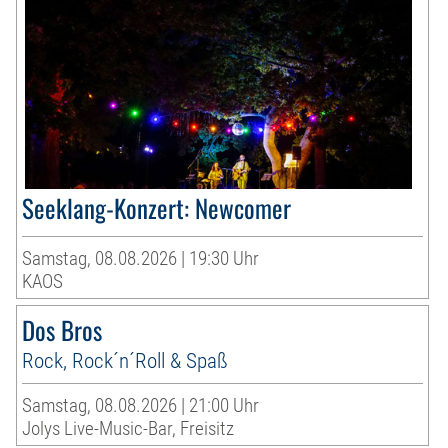
Seeklang-Konzert: Newcomer
Samstag, 08.08.2026 | 19:30 Uhr
KAOS
Dos Bros
Rock, Rock´n´Roll & Spaß
Samstag, 08.08.2026 | 21:00 Uhr
Jolys Live-Music-Bar, Freisitz