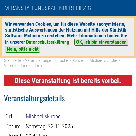
VERANSTALTUNGSKALENDER LEIPZIG
Wir verwenden Cookies, um für diese Website anonymisierte,
statistische Auswertungen der Nutzung mit Hilfe der Statistik-
|
|
Software Matomo zu erstellen. Mehr Informationen finden Sie
heute
morgen
Detaillierte Suche
in unserer
Datenschutzerklärung
.
OK, ich bin einverstanden
Nein, bitte nicht
Startseite
>
Veranstaltungen
>
Suche
>
Konzert
>
Michaeliskirche
>
Veranstaltungsdetails
Diese Veranstaltung ist bereits vorbei.
Veranstaltungsdetails
Ort:
Michaeliskirche
Datum:
Samstag, 22.11.2025