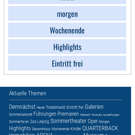
morgen
Wochenende
Highlights
Eintritt frei
Aktuelle Themen
Demnächst
Galerien
Trödelmarkt
Eintritt frei
Heute
Führungen
Premieren
Sommerkabarett
Kabarett
Musicals
Ausstellungen
Sommertheater
Oper
Zoo Leipzig
Sommerferien
Morgen
QUARTERBACK
Highlights
Kinder
Gewandhaus
Wochenende