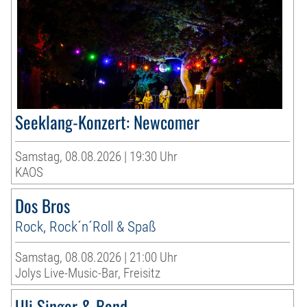
Seeklang-Konzert: Newcomer
Samstag, 08.08.2026 | 19:30 Uhr
KAOS
Dos Bros
Rock, Rock´n´Roll & Spaß
Samstag, 08.08.2026 | 21:00 Uhr
Jolys Live-Music-Bar, Freisitz
Uli Singer & Band