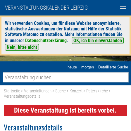
VERANSTALTUNGSKALENDER LEIPZIG
Wir verwenden Cookies, um für diese Website anonymisierte,
statistische Auswertungen der Nutzung mit Hilfe der Statistik-
Software Matomo zu erstellen. Mehr Informationen finden Sie
in unserer
Datenschutzerklärung
.
OK, ich bin einverstanden
Nein, bitte nicht
|
|
heute
morgen
Detaillierte Suche
Startseite
>
Veranstaltungen
>
Suche
>
Konzert
>
Peterskirche
>
Veranstaltungsdetails
Diese Veranstaltung ist bereits vorbei.
Veranstaltungsdetails