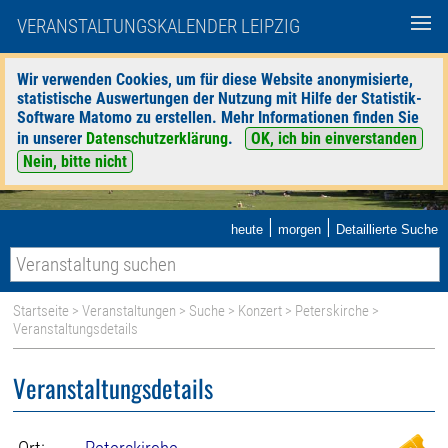
VERANSTALTUNGSKALENDER LEIPZIG
Wir verwenden Cookies, um für diese Website anonymisierte,
statistische Auswertungen der Nutzung mit Hilfe der Statistik-
Software Matomo zu erstellen. Mehr Informationen finden Sie
in unserer
Datenschutzerklärung
.
OK, ich bin einverstanden
Nein, bitte nicht
|
|
heute
morgen
Detaillierte Suche
Startseite
>
Veranstaltungen
>
Suche
>
Konzert
>
Peterskirche
>
Veranstaltungsdetails
Veranstaltungsdetails