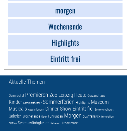
morgen
Wochenende
Highlights
Eintritt frei
Aktuelle Themen
Premieren
Zoo Leipzig
Heute
Demnächst
Gewandhaus
Sommerferien
Kinder
Museum
Highlights
Sommertheater
Musicals
Dinner-Show
Eintritt frei
Ausstellungen
Sommerkabarett
Morgen
Galerien
Wochenende
Führungen
Oper
QUARTERBACK Immobilien
Sehenswürdigkeiten
Trödelmarkt
ARENA
Kabarett