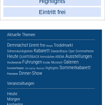
Highlights
Eintritt frei
Aktuelle Themen
Demnächst
Eintritt frei
Trödelmarkt
Morgen
Kabarett
Sehenswürdigkeiten
Gewandhaus
Oper
Sommerferien
Heute
Ausstellungen
QUARTERBACK Immobilien ARENA
Führungen
Galerien
Museum
Wochenende
Kinder
Sommerkabarett
Highlights
Sommertheater
Zoo Leipzig
Musicals
Dinner-Show
Premieren
Veranstaltungen
Heute
Morgen
kostenlos