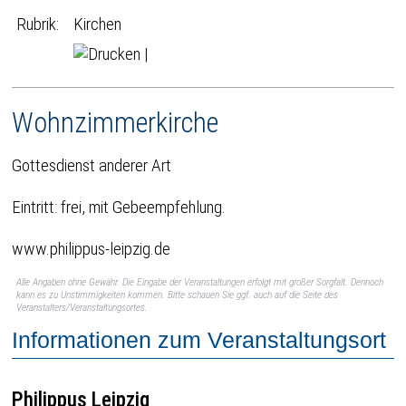
Rubrik:
Kirchen
|
Wohnzimmerkirche
Gottesdienst anderer Art
Eintritt: frei, mit Gebeempfehlung.
www.philippus-leipzig.de
Alle Angaben ohne Gewähr. Die Eingabe der Veranstaltungen erfolgt mit großer Sorgfalt. Dennoch
kann es zu Unstimmigkeiten kommen. Bitte schauen Sie ggf. auch auf die Seite des
Veranstalters/Veranstaltungsortes.
Informationen zum Veranstaltungsort
Philippus Leipzig