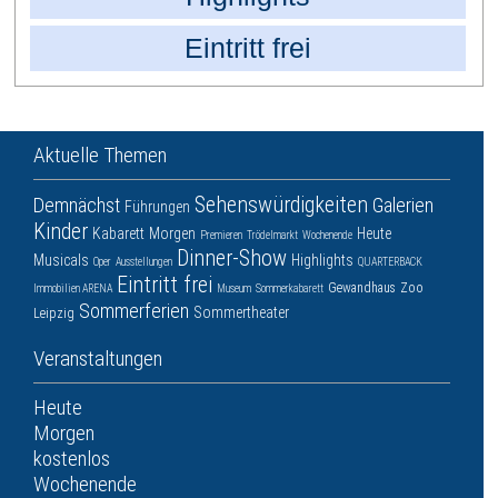
Eintritt frei
Aktuelle Themen
Sehenswürdigkeiten
Demnächst
Galerien
Führungen
Kinder
Kabarett
Morgen
Heute
Premieren
Trödelmarkt
Wochenende
Dinner-Show
Musicals
Highlights
Oper
Ausstellungen
QUARTERBACK
Eintritt frei
Gewandhaus
Zoo
Immobilien ARENA
Museum
Sommerkabarett
Sommerferien
Sommertheater
Leipzig
Veranstaltungen
Heute
Morgen
kostenlos
Wochenende