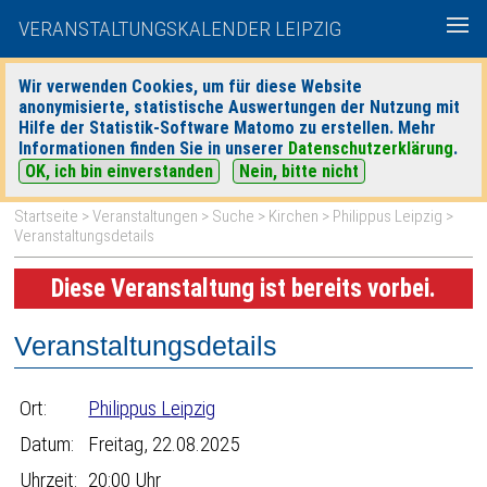
VERANSTALTUNGSKALENDER LEIPZIG
Wir verwenden Cookies, um für diese Website
anonymisierte, statistische Auswertungen der Nutzung mit
|
|
Hilfe der Statistik-Software Matomo zu erstellen. Mehr
heute
morgen
Detaillierte Suche
Informationen finden Sie in unserer
Datenschutzerklärung
.
OK, ich bin einverstanden
Nein, bitte nicht
Startseite
>
Veranstaltungen
>
Suche
>
Kirchen
>
Philippus Leipzig
>
Veranstaltungsdetails
Diese Veranstaltung ist bereits vorbei.
Veranstaltungsdetails
Ort:
Philippus Leipzig
Datum:
Freitag, 22.08.2025
Uhrzeit:
20:00 Uhr