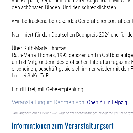
von Körpern, Begierden und tiefen Abgründen. Mit stilis
den schönsten Dingen. Und den schrecklichsten.
«Ein bedrückend-berückendes Generationenporträt der 
Nominiert für den Deutschen Buchpreis 2024 und für de
Über Ruth-Maria Thomas
Ruth-Maria Thomas, 1993 geboren und in Cottbus aufgewac
und ist Mitgründerin des erotischen Literaturmagazins H
erscheinen, beschäftigt sie sich immer wieder mit den F
bin bei SuKuLTuR.
Eintritt frei, mit Gebeempfehlung.
Veranstaltung im Rahmen von:
Open Air in Leipzig
Alle Angaben ohne Gewähr. Die Eingabe der Veranstaltungen erfolgt mit großer Sorgfa
Informationen zum Veranstaltungsort