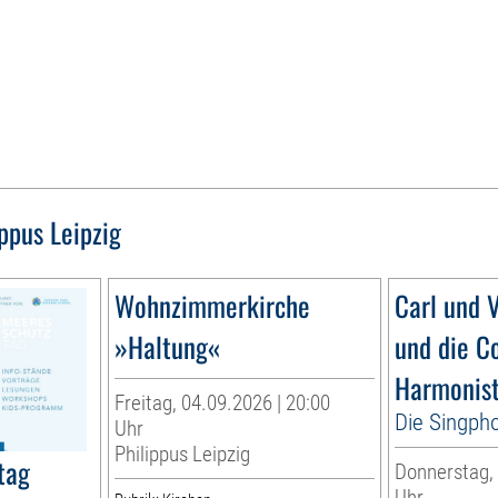
ippus Leipzig
Wohnzimmerkirche
Carl und V
»Haltung«
und die C
Harmonis
Freitag, 04.09.2026 | 20:00
Die Singpho
Uhr
Philippus Leipzig
tag
Donnerstag, 
Uhr