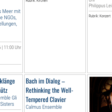
Rubrik: Kirchen
Philippus Lei
as Meer mit
Rubrik: Konzert
se NGOs,
llungen,
 | 11:00 Uhr
lklänge
Bach im Dialog –
hütz
Rethinking the Well-
emble Gli
Tempered Clavier
n Sisters
Calmus Ensemble