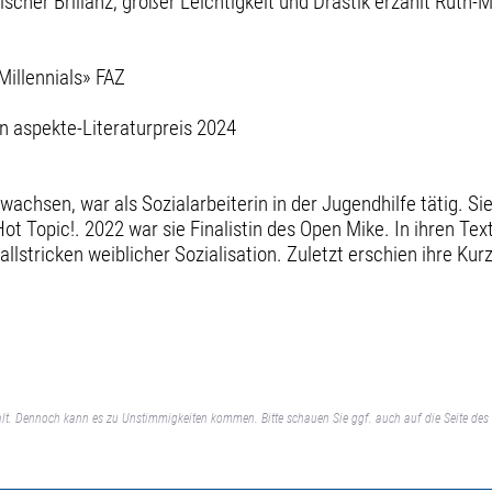
tischer Brillanz, großer Leichtigkeit und Drastik erzählt Ru
Millennials» FAZ
n aspekte-Literaturpreis 2024
hsen, war als Sozialarbeiterin in der Jugendhilfe tätig. Sie 
ot Topic!. 2022 war sie Finalistin des Open Mike. In ihren Tex
allstricken weiblicher Sozialisation. Zuletzt erschien ihre K
lt. Dennoch kann es zu Unstimmigkeiten kommen. Bitte schauen Sie ggf. auch auf die Seite des 