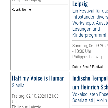
Leipzig
Rubrik: Bühne
Ein Festival für d
Infoständen diver
Workshops, Ausste
Lesungen und
Kinderprogramm!
Sonntag, 06.09.2026
- 18:30 Uhr
Philippus Leipzig
Rubrik: Fest & Festival
Half my Voice is Human
Indische Tempe
Sjaella
um Heinrich Sc
Vokalsolisten Ens
Freitag, 02.10.2026 | 21:00
Scarlattisti | Violi
Uhr
Philippus Leipzig