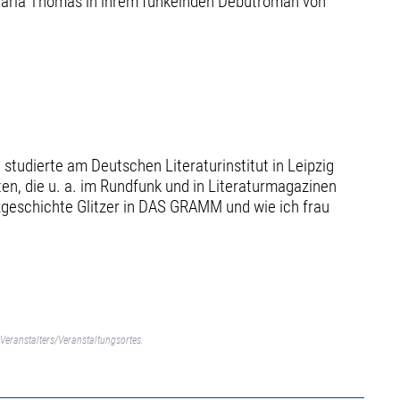
th-Maria Thomas in ihrem funkelnden Debütroman von
studierte am Deutschen Literaturinstitut in Leipzig
ten, die u. a. im Rundfunk und in Literaturmagazinen
urzgeschichte Glitzer in DAS GRAMM und wie ich frau
Veranstalters/Veranstaltungsortes.