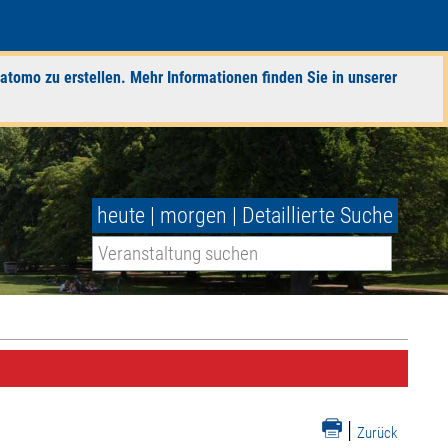
atomo zu erstellen. Mehr Informationen finden Sie in unserer
heute
|
morgen
|
Detaillierte Suche
|
Zurück