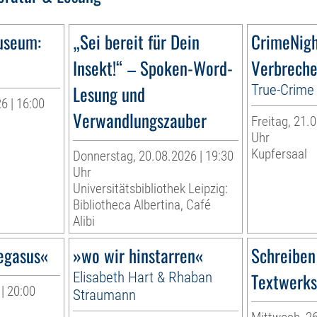
useum:
„Sei bereit für Dein
CrimeNig
Insekt!“ – Spoken-Word-
Verbreche
Lesung und
True-Crime 
6 | 16:00
Verwandlungszauber
Freitag, 21.0
r
Uhr
Kupfersaal
Donnerstag, 20.08.2026 | 19:30
Uhr
Universitätsbibliothek Leipzig:
Bibliotheca Albertina, Café
Alibi
egasus«
»wo wir hinstarren«
Schreiben
Elisabeth Hart & Rhaban
Textwerkst
| 20:00
Straumann