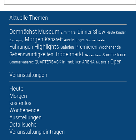
Aktuelle Themen
Demnächst
Museum
Dinner-Show
Eintritt frei
Heute
Kinder
Morgen
Kabarett
Ausstellungen
Zoo Leipzig
Sommertheater
Highlights
Führungen
Premieren
Galerien
Wochenende
Trödelmarkt
Sehenswürdigkeiten
Sommerferien
Gewandhaus
Oper
QUARTERBACK Immobilien ARENA
Sommerkabarett
Musicals
Veranstaltungen
Heute
Morgen
kostenlos
Wochenende
Ausstellungen
Detailsuche
Veranstaltung eintragen