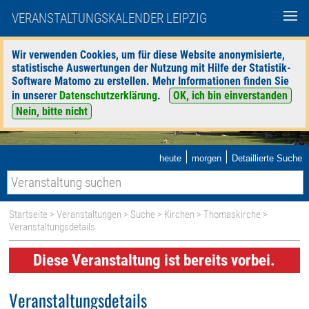
VERANSTALTUNGSKALENDER LEIPZIG
Wir verwenden Cookies, um für diese Website anonymisierte,
statistische Auswertungen der Nutzung mit Hilfe der Statistik-
Software Matomo zu erstellen. Mehr Informationen finden Sie
in unserer
Datenschutzerklärung
.
OK, ich bin einverstanden
Nein, bitte nicht
|
|
heute
morgen
Detaillierte Suche
Startseite
>
Veranstaltungen
>
Suche
>
Kirchen
>
Thomaskirche
>
Veranstaltungsdetails
Diese Veranstaltung ist bereits vorbei.
Veranstaltungsdetails