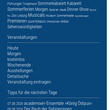
Sommerkabarett
Kabarett
Führungen
Trödelmarkt
Sommerferien
Morgen
Dinner-Show
Galerien
Heute
Eintritt
Musicals
Zoo Leipzig
Museum
Sommertheater
frei
Ausstellungen
Premieren
QUARTERBACK Immobilien ARENA
Sehenswürdigkeiten
Veranstaltungen
Heute
Morgen
kostenlos
Wochenende
Ausstellungen
Detailsuche
Veranstaltung eintragen
Tipps für die nächsten Tage
academixer-Ensemble »König Ödipus«
07.08.2026
Der Raub der Sabinerinnen
08.08.2026