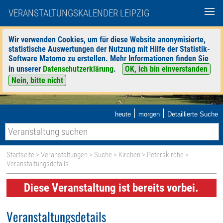
VERANSTALTUNGSKALENDER LEIPZIG
Wir verwenden Cookies, um für diese Website anonymisierte,
statistische Auswertungen der Nutzung mit Hilfe der Statistik-
Software Matomo zu erstellen. Mehr Informationen finden Sie
in unserer
Datenschutzerklärung
.
OK, ich bin einverstanden
Nein, bitte nicht
|
|
heute
morgen
Detaillierte Suche
Startseite
>
Veranstaltungen
>
Suche
>
Kirchen
>
Peterskirche
>
Veranstaltungsdetails
Diese Veranstaltung ist bereits vorbei.
Veranstaltungsdetails