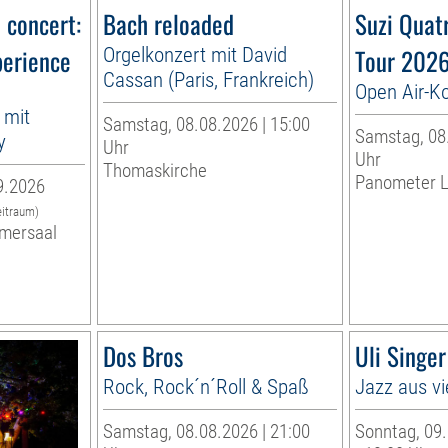
n concert:
Bach reloaded
Suzi Quat
perience
Orgelkonzert mit David
Tour 202
Cassan (Paris, Frankreich)
Open Air-K
 mit
Samstag, 08.08.2026 | 15:00
Samstag, 08.
y
Uhr
Uhr
Thomaskirche
Panometer L
9.2026
eitraum)
mersaal
Dos Bros
Uli Singe
Rock, Rock´n´Roll & Spaß
Jazz aus vi
Samstag, 08.08.2026 | 21:00
Sonntag, 09.