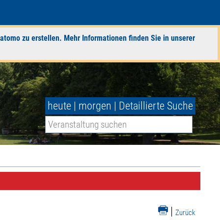
atomo zu erstellen. Mehr Informationen finden Sie in unserer
heute
|
morgen
|
Detaillierte Suche
|
Zurück