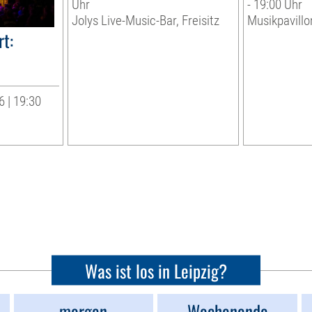
Uhr
- 19:00 Uhr
Jolys Live-Music-Bar, Freisitz
Musikpavillo
t:
 | 19:30
Was ist los in Leipzig?
morgen
Wochenende