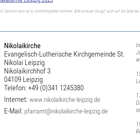
lt. Dennoch kann es zu Unstimmigkeiten kommen. Bitte schauen Sie ggf. auch auf die Seite des 
Nikolaikirche
I
J
Evangelisch-Lutherische Kirchgemeinde St.
w
Nikolai Leipzig
Nikolaikirchhof 3
1
04109 Leipzig
L
Telefon:
+49 (0)341 1245380
1
Internet:
www.nikolaikirche-leipzig.de
D
s
E-Mail:
pfarramt@nikolaikirche-leipzig.de
1
R