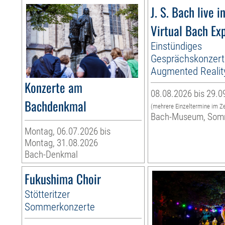
J. S. Bach live i
Virtual Bach Ex
Einstündiges
Gesprächskonzert
Augmented Realit
Konzerte am
08.08.2026 bis 29.0
Bachdenkmal
(mehrere Einzeltermine im Z
Bach-Museum, Som
Montag, 06.07.2026 bis
Montag, 31.08.2026
Bach-Denkmal
Fukushima Choir
Stötteritzer
Sommerkonzerte