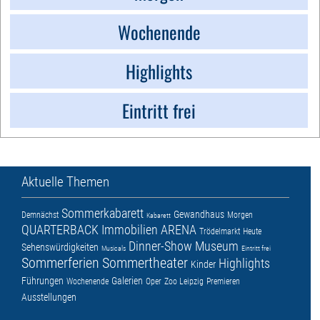
Wochenende
Highlights
Eintritt frei
Aktuelle Themen
Sommerkabarett
Gewandhaus
Demnächst
Morgen
Kabarett
QUARTERBACK Immobilien ARENA
Trödelmarkt
Heute
Dinner-Show
Museum
Sehenswürdigkeiten
Musicals
Eintritt frei
Sommerferien
Sommertheater
Highlights
Kinder
Führungen
Galerien
Wochenende
Oper
Zoo Leipzig
Premieren
Ausstellungen