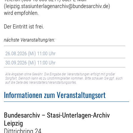
(leipzig.stasiunterlagenarchiv@bundesarchiv.de)
wird empfohlen.
Der Eintritt ist frei.
nächste Veranstaltung/en:
26.08.2026 (Mi) 11:00 Uhr
30.09.2026 (Mi) 11:00 Uhr
Alle Angaben ohne Gewähr. Die Eingabe der Veranstaltungen erfolgt mit großer
Sorgfalt. Dennoch kann es zu Unstimmigkeiten kommen. Bitte schauen Sie ggf. auch
auf die Seite des Veranstalters/Veranstaltungsortes.
Informationen zum Veranstaltungsort
Bundesarchiv – Stasi-Unterlagen-Archiv
Leipzig
Dittrichring 24