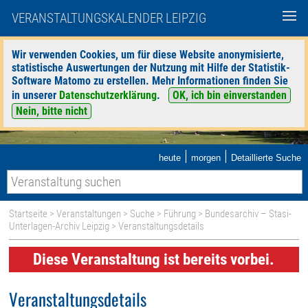
VERANSTALTUNGSKALENDER LEIPZIG
Wir verwenden Cookies, um für diese Website anonymisierte,
statistische Auswertungen der Nutzung mit Hilfe der Statistik-
Software Matomo zu erstellen. Mehr Informationen finden Sie
in unserer
Datenschutzerklärung
.
OK, ich bin einverstanden
Nein, bitte nicht
|
|
heute
morgen
Detaillierte Suche
Startseite
>
Veranstaltungen
>
Suche
>
Führung
>
Bundesarchiv – Stasi-
Unterlagen-Archiv Leipzig
> Veranstaltungsdetails
Diese Veranstaltung ist bereits vorbei.
Veranstaltungsdetails