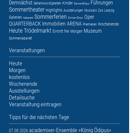
Demnächst
Führungen
Kinder
Sehenswürdigkeiten
Gewandhaus
Sommertheater
Highlights
Ausstellungen
Musicals
Zoo Leipzig
Sommerferien
Oper
Galerien
Kabarett
Dinner-Show
QUARTERBACK Immobilien ARENA
Wochenende
Premieren
Heute
Trödelmarkt
Museum
Eintritt frei
Morgen
Sommerkabarett
Veranstaltungen
Heute
Morgen
kostenlos
Wochenende
Ausstellungen
Detailsuche
Veranstaltung eintragen
Tipps für die nächsten Tage
academixer-Ensemble »König Ödipus«
07.08.2026