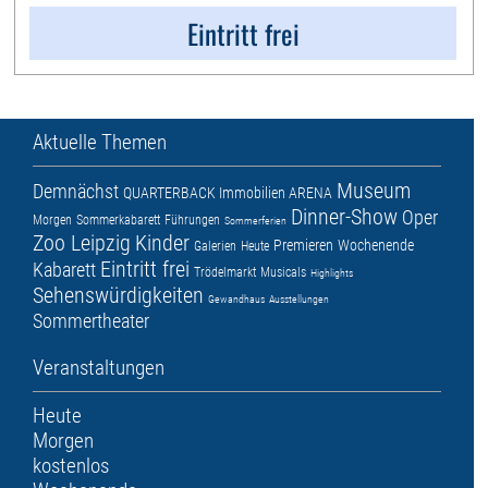
Eintritt frei
Aktuelle Themen
Museum
Demnächst
QUARTERBACK Immobilien ARENA
Dinner-Show
Oper
Morgen
Sommerkabarett
Führungen
Sommerferien
Zoo Leipzig
Kinder
Premieren
Wochenende
Galerien
Heute
Eintritt frei
Kabarett
Trödelmarkt
Musicals
Highlights
Sehenswürdigkeiten
Gewandhaus
Ausstellungen
Sommertheater
Veranstaltungen
Heute
Morgen
kostenlos