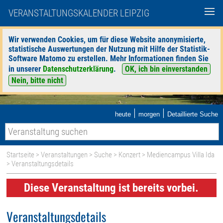
VERANSTALTUNGSKALENDER LEIPZIG
Wir verwenden Cookies, um für diese Website anonymisierte,
statistische Auswertungen der Nutzung mit Hilfe der Statistik-
Software Matomo zu erstellen. Mehr Informationen finden Sie
in unserer
Datenschutzerklärung
.
OK, ich bin einverstanden
Nein, bitte nicht
|
|
heute
morgen
Detaillierte Suche
Startseite
>
Veranstaltungen
>
Suche
>
Konzert
>
Mediencampus Villa Ida
> Veranstaltungsdetails
Diese Veranstaltung ist bereits vorbei.
Veranstaltungsdetails