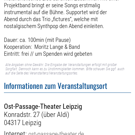
Projektband bringt er seine Songs erstmalig
instrumental auf die Bühne. Supportet wird der
Abend durch das Trio „fictures“, welche mit
nostalgischem Synthpop den Abend einleiten.
Dauer: ca. 100min (mit Pause)
Kooperation: Moritz Lange & Band
Eintritt: frei // um Spenden wird gebeten
Alle Angaben ohne Gewähr. Die Eingabe der Veranstaltungen erfolgt mit großer
Sorgfalt. Dennoch kann es zu Unstimmigkeiten kommen. Bitte schauen Sie ggf. auch
auf die Seite des Veranstalters/Veranstaltungsortes.
Informationen zum Veranstaltungsort
Ost-Passage-Theater Leipzig
Konradstr. 27 (über Aldi)
04317 Leipzig
Internet:
ost-passage-theater.de