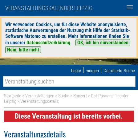
VERANSTALTUNGSKALENDER LEIPZIG
Wir verwenden Cookies, um für diese Website anonymisierte,
statistische Auswertungen der Nutzung mit Hilfe der Statistik-
Software Matomo zu erstellen. Mehr Informationen finden Sie
in unserer
Datenschutzerklärung
.
OK, ich bin einverstanden
Nein, bitte nicht
|
|
heute
morgen
Detaillierte Suche
Startseite
>
Veranstaltungen
>
Suche
>
Konzert
>
Ost-Passage-Theater
Leipzig
> Veranstaltungsdetails
Diese Veranstaltung ist bereits vorbei.
Veranstaltungsdetails