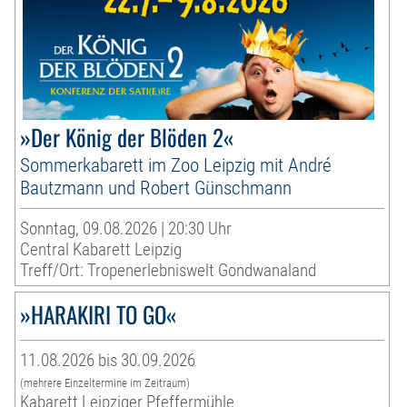
»Der König der Blöden 2«
Sommerkabarett im Zoo Leipzig mit André
Bautzmann und Robert Günschmann
Sonntag, 09.08.2026 | 20:30 Uhr
Central Kabarett Leipzig
Treff/Ort: Tropenerlebniswelt Gondwanaland
»HARAKIRI TO GO«
11.08.2026 bis 30.09.2026
(mehrere Einzeltermine im Zeitraum)
Kabarett Leipziger Pfeffermühle