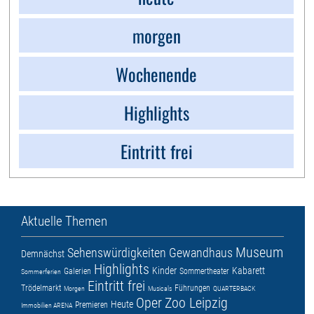
morgen
Wochenende
Highlights
Eintritt frei
Aktuelle Themen
Museum
Sehenswürdigkeiten
Gewandhaus
Demnächst
Highlights
Kinder
Kabarett
Galerien
Sommertheater
Sommerferien
Eintritt frei
Trödelmarkt
Führungen
Morgen
Musicals
QUARTERBACK
Oper
Zoo Leipzig
Heute
Premieren
Immobilien ARENA