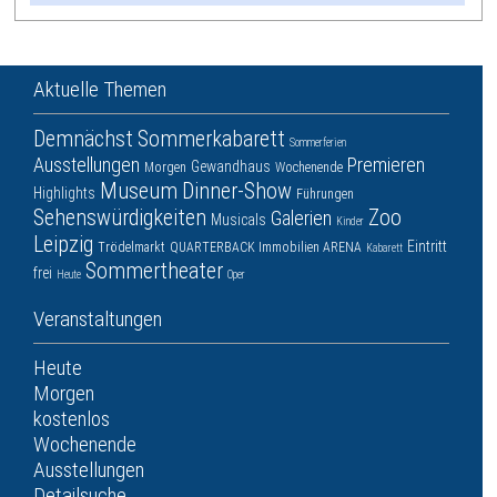
Aktuelle Themen
Demnächst
Sommerkabarett
Sommerferien
Ausstellungen
Premieren
Gewandhaus
Morgen
Wochenende
Museum
Dinner-Show
Highlights
Führungen
Sehenswürdigkeiten
Zoo
Galerien
Musicals
Kinder
Leipzig
Eintritt
Trödelmarkt
QUARTERBACK Immobilien ARENA
Kabarett
Sommertheater
frei
Heute
Oper
Veranstaltungen
Heute
Morgen
kostenlos
Wochenende
Ausstellungen
Detailsuche