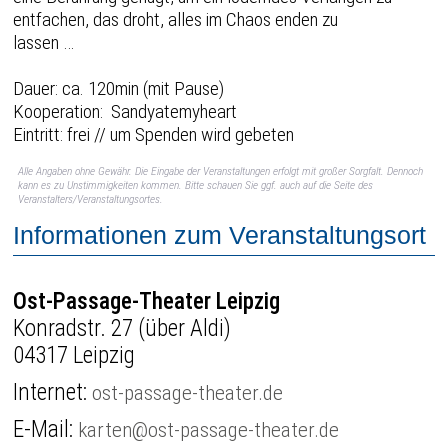
entfachen, das droht, alles im Chaos enden zu
lassen …
Dauer: ca. 120min (mit Pause)
Kooperation: Sandyatemyheart
Eintritt: frei // um Spenden wird gebeten
Alle Angaben ohne Gewähr. Die Eingabe der Veranstaltungen erfolgt mit großer Sorgfalt. Dennoch
kann es zu Unstimmigkeiten kommen. Bitte schauen Sie ggf. auch auf die Seite des
Veranstalters/Veranstaltungsortes.
Informationen zum Veranstaltungsort
Ost-Passage-Theater Leipzig
Konradstr. 27 (über Aldi)
04317 Leipzig
Internet:
ost-passage-theater.de
E-Mail:
karten@ost-passage-theater.de