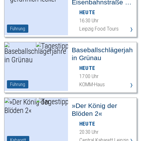
Eisenbahnstraße –
gefährlich lecker
HEUTE
16:30 Uhr
›
Leipzig Food Tours
Führung
Baseballschlägerjahre
in Grünau
HEUTE
17:00 Uhr
›
KOMM-Haus
Führung
»Der König der
Blöden 2«
HEUTE
20:30 Uhr
›
Central Kabarett Leipzig
Kabarett