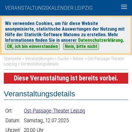
VERANSTALTUNGSKALENDER LEIPZIG
Wir verwenden Cookies, um für diese Website
anonymisierte, statistische Auswertungen der Nutzung mit
|
|
Hilfe der Statistik-Software Matomo zu erstellen. Mehr
heute
morgen
Detaillierte Suche
Informationen finden Sie in unserer
Datenschutzerklärung
.
OK, ich bin einverstanden
Nein, bitte nicht
Startseite
>
Veranstaltungen
>
Suche
>
Bühne
>
Ost-Passage-Theater
Leipzig
> Veranstaltungsdetails
Diese Veranstaltung ist bereits vorbei.
Veranstaltungsdetails
Ort:
Ost-Passage-Theater Leipzig
Datum:
Samstag, 12.07.2025
Uhrzeit:
20:00 Uhr