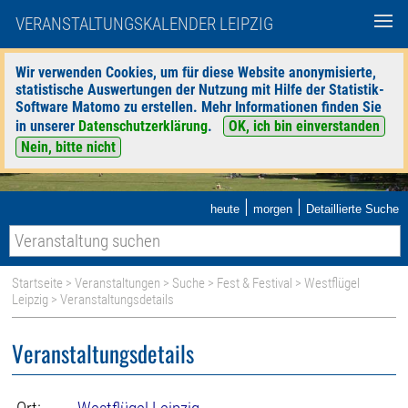
VERANSTALTUNGSKALENDER LEIPZIG
Wir verwenden Cookies, um für diese Website anonymisierte,
statistische Auswertungen der Nutzung mit Hilfe der Statistik-
Software Matomo zu erstellen. Mehr Informationen finden Sie
in unserer
Datenschutzerklärung
.
OK, ich bin einverstanden
Nein, bitte nicht
|
|
heute
morgen
Detaillierte Suche
Startseite
>
Veranstaltungen
>
Suche
>
Fest & Festival
>
Westflügel
Leipzig
> Veranstaltungsdetails
Veranstaltungsdetails