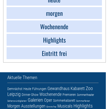
morgen
Wochenende
Highlights
Eintritt frei
Aktuelle Themen
Zoo
Gewandhaus
Kabarett
Demnächst
Heute
Führungen
Leipzig
Wochenende
Dinner-Show
Premieren
Sommertheater
Galerien
Oper
Sommerkabarett
Sehenswürdigkeiten
Sommerferien
Highlights
Morgen
Ausstellungen
Musicals
Eintritt frei