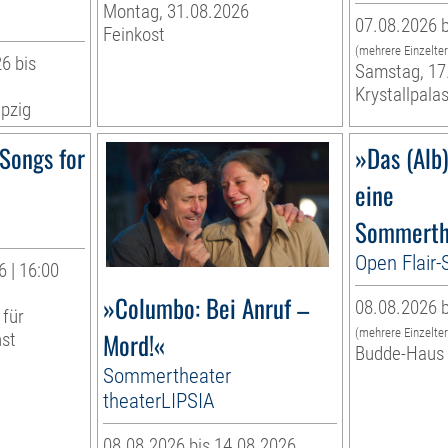
Montag, 31.08.2026
07.08.2026 b
Feinkost
(mehrere Einzelte
6 bis
Samstag, 17
Krystallpalas
pzig
Songs for
»Das (Alb
eine
Sommerth
Open Flair
 | 16:00
»Columbo: Bei Anruf –
08.08.2026 b
 für
(mehrere Einzelte
Mord!«
nst
Budde-Haus
Sommertheater
theaterLIPSIA
08.08.2026 bis 14.08.2026