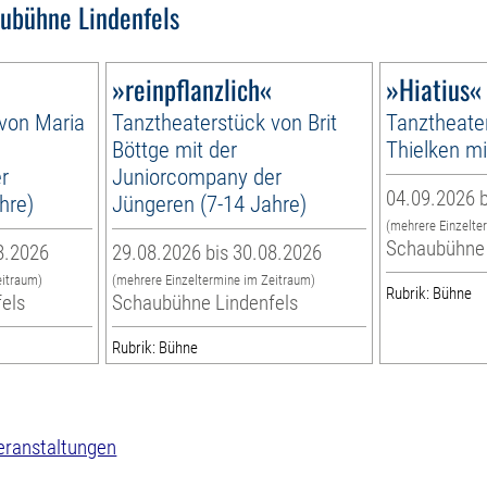
ubühne Lindenfels
»reinpflanzlich«
»Hiatius«
 von Maria
Tanztheaterstück von Brit
Tanztheate
Böttge mit der
Thielken m
r
Juniorcompany der
04.09.2026 b
hre)
Jüngeren (7-14 Jahre)
(mehrere Einzelte
Schaubühne 
8.2026
29.08.2026 bis 30.08.2026
eitraum)
(mehrere Einzeltermine im Zeitraum)
Rubrik: Bühne
els
Schaubühne Lindenfels
Rubrik: Bühne
eranstaltungen