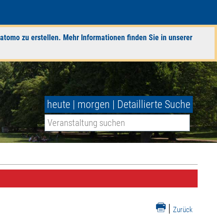
atomo zu erstellen. Mehr Informationen finden Sie in unserer
heute
|
morgen
|
Detaillierte Suche
|
Zurück