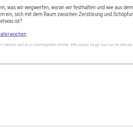
dem, was wir wegwerfen, woran wir festhalten und wie aus d
ikum ein, sich mit dem Raum zwischen Zerstörung und Schöpf
 etwas ist?
heaterwochen
lt. Dennoch kann es zu Unstimmigkeiten kommen. Bitte schauen Sie ggf. auch auf die Seite des 