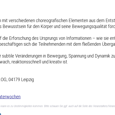
 mit verschiedenen choreografischen Elementen aus dem Entst
s Bewusstsein für den Körper und seine Bewegungsqualität förde
 die Erforschung des Ursprungs von Informationen – wie sie ent
beschäftigen sich die Teilnehmenden mit dem fließenden Über
ür subtile Veränderungen in Bewegung, Spannung und Dynamik zu 
wach, reaktionsschnell und kreativ ist.
3.OG, 04179 Leipzig
eaterwochen
ch kann es zu Unstimmigkeiten kommen. Bitte schauen Sie ggf. auch auf die Seite des Veranstalters/Verans