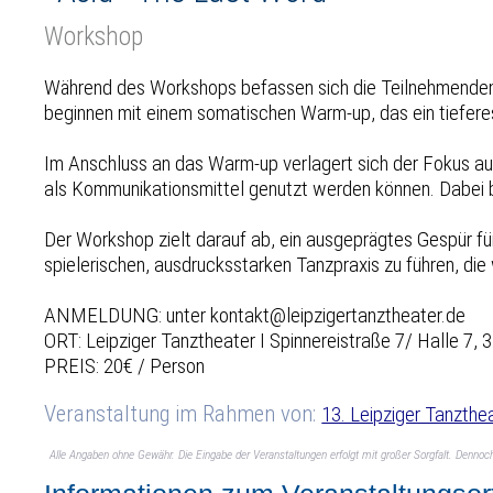
Workshop
Während des Workshops befassen sich die Teilnehmenden
beginnen mit einem somatischen Warm-up, das ein tiefere
Im Anschluss an das Warm-up verlagert sich der Fokus auf
als Kommunikationsmittel genutzt werden können. Dabei 
Der Workshop zielt darauf ab, ein ausgeprägtes Gespür f
spielerischen, ausdrucksstarken Tanzpraxis zu führen, die 
ANMELDUNG: unter kontakt@leipzigertanztheater.de
ORT: Leipziger Tanztheater I Spinnereistraße 7/ Halle 7, 
PREIS: 20€ / Person
Veranstaltung im Rahmen von:
13. Leipziger Tanzth
Alle Angaben ohne Gewähr. Die Eingabe der Veranstaltungen erfolgt mit großer Sorgfalt. Denno