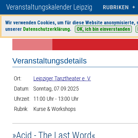
Veranstaltungskalender Leipzig
RUBRIKEN
Wir verwenden Cookies, um für diese Website anonymisierte, s
unserer
Datenschutzerklärung
.
OK, ich bin einverstanden
Startseite
>
Veranstaltungen
>
Suche
>
Kurse & Workshops
>
Leipzig
Veranstaltungsdetails
Ort:
Leipziger Tanztheater e. V.
Datum:
Sonntag, 07.09.2025
Uhrzeit:
11:00 Uhr - 13:00 Uhr
Rubrik:
Kurse & Workshops
»Acid - The Last Word«