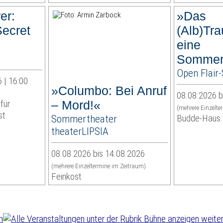
er:
»Das
Secret
(Alb)Tra
eine
Sommer
Open Flai
 | 16:00
»Columbo: Bei Anruf
08.08.2026 b
für
– Mord!«
(mehrere Einzelte
st
Sommertheater
Budde-Haus
theaterLIPSIA
08.08.2026 bis 14.08.2026
(mehrere Einzeltermine im Zeitraum)
Feinkost
weiter