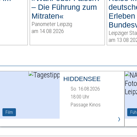
– Die Führung zum
deutsch
Mitraten«
Erleben
Panometer Leipzig
Bundesv
am 14.08.2026
Leipziger St
am 13.08.20
HIDDENSEE
So. 16.08.2026
18:00 Uhr
Passage Kinos
Film
Füh
›