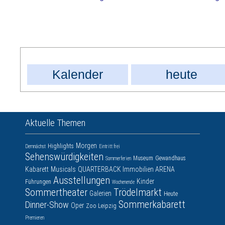
Kalender
heute
Aktuelle Themen
Morgen
Highlights
Demnächst
Eintritt frei
Sehenswürdigkeiten
Museum
Gewandhaus
Sommerferien
Kabarett
Musicals
QUARTERBACK Immobilien ARENA
Ausstellungen
Kinder
Führungen
Wochenende
Sommertheater
Trödelmarkt
Galerien
Heute
Sommerkabarett
Dinner-Show
Oper
Zoo Leipzig
Premieren