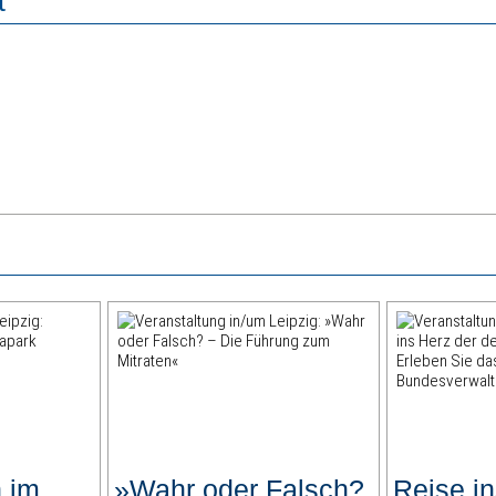
t
 im
»Wahr oder Falsch?
Reise in