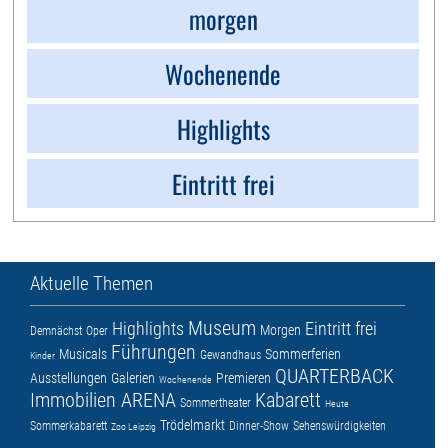
morgen
Wochenende
Highlights
Eintritt frei
Aktuelle Themen
Museum
Highlights
Eintritt frei
Morgen
Demnächst
Oper
Führungen
Musicals
Sommerferien
Gewandhaus
Kinder
QUARTERBACK
Ausstellungen
Galerien
Premieren
Wochenende
Immobilien ARENA
Kabarett
Sommertheater
Heute
Trödelmarkt
Sommerkabarett
Dinner-Show
Sehenswürdigkeiten
Zoo Leipzig