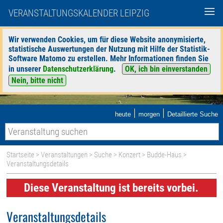
VERANSTALTUNGSKALENDER LEIPZIG
Wir verwenden Cookies, um für diese Website anonymisierte,
statistische Auswertungen der Nutzung mit Hilfe der Statistik-
Software Matomo zu erstellen. Mehr Informationen finden Sie
in unserer
Datenschutzerklärung
.
OK, ich bin einverstanden
Nein, bitte nicht
|
|
heute
morgen
Detaillierte Suche
Startseite
>
Veranstaltungen
>
Suche
>
Konzert
>
Budde-Haus
>
Veranstaltungsdetails
Diese Veranstaltung ist bereits vorbei.
Veranstaltungsdetails