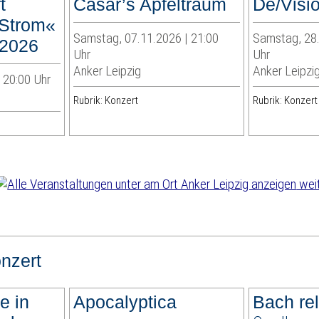
t
Cäsar’s Apfeltraum
De/Visi
Strom«
Samstag, 07.11.2026 | 21:00
Samstag, 28.
 2026
Uhr
Uhr
Anker Leipzig
Anker Leipzi
| 20:00 Uhr
Rubrik: Konzert
Rubrik: Konzert
weit
nzert
e in
Apocalyptica
Bach re