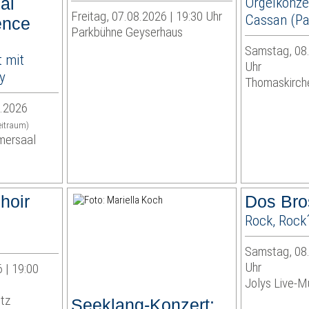
ual
Orgelkonze
Freitag, 07.08.2026 | 19:30 Uhr
Cassan (Par
ence
Parkbühne Geyserhaus
Samstag, 08.
 mit
Uhr
y
Thomaskirch
9.2026
eitraum)
mersaal
hoir
Dos Bro
Rock, Rock
Samstag, 08.
Uhr
 | 19:00
Jolys Live-Mu
itz
Seeklang-Konzert: