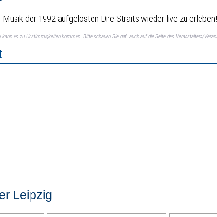
Musik der 1992 aufgelösten Dire Straits wieder live zu erleben
ch kann es zu Unstimmigkeiten kommen. Bitte schauen Sie ggf. auch auf die Seite des Veranstalters/Verans
t
er Leipzig