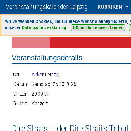
Veranstaltungskalender Leipzig
RUBRIKEN
Wir verwenden Cookies, um für diese Website anonymisierte, s
unserer
Datenschutzerklärung
.
OK, ich bin einverstanden
Startseite
>
Veranstaltungen
>
Suche
>
Konzert
>
Anker Leipzig
> Ver
Veranstaltungsdetails
Ort:
Anker Leipzig
Datum:
Samstag, 25.10.2025
Uhrzeit:
20:00 Uhr
Rubrik:
Konzert
Dire Strats – der Dire Straits Tribut