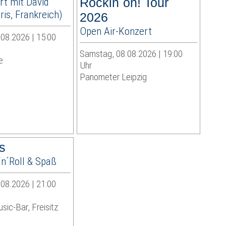
rt mit David
Rockin´on! Tour
is, Frankreich)
2026
Open Air-Konzert
08.2026 | 15:00
Samstag, 08.08.2026 | 19:00
e
Uhr
Panometer Leipzig
s
´n´Roll & Spaß
08.2026 | 21:00
sic-Bar, Freisitz