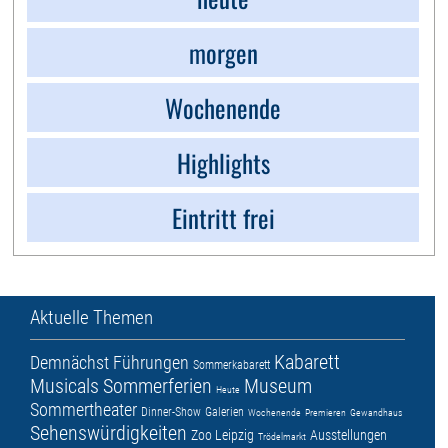
morgen
Wochenende
Highlights
Eintritt frei
Aktuelle Themen
Kabarett
Demnächst
Führungen
Sommerkabarett
Musicals
Sommerferien
Museum
Heute
Sommertheater
Dinner-Show
Galerien
Wochenende
Premieren
Gewandhaus
Sehenswürdigkeiten
Zoo Leipzig
Ausstellungen
Trödelmarkt