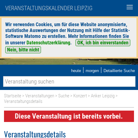
VERANSTALTUNGSKALENDER LEIPZIG
Wir verwenden Cookies, um für diese Website anonymisierte,
statistische Auswertungen der Nutzung mit Hilfe der Statistik-
Software Matomo zu erstellen. Mehr Informationen finden Sie
in unserer
Datenschutzerklärung
.
OK, ich bin einverstanden
Nein, bitte nicht
|
|
heute
morgen
Detaillierte Suche
Startseite
>
Veranstaltungen
>
Suche
>
Konzert
>
Anker Leipzig
>
Veranstaltungsdetails
Diese Veranstaltung ist bereits vorbei.
Veranstaltungsdetails