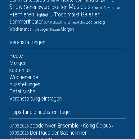
Sommerferien
Eintritt frei
Show
Musicals
Sehenswürdigkeiten
Gewandhaus
Kabarett
Premieren
Galerien
Trödelmarkt
Highlights
Sommertheater
Zoo Leipzig
QUARTERBACK Immobilien ARENA
Wochenende
Morgen
Führungen
Museum
Veranstaltungen
Heute
Morgen
kostenlos
Wochenende
Ausstellungen
Detailsuche
Veranstaltung eintragen
Tipps für die nächsten Tage
academixer-Ensemble »König Ödipus«
07.08.2026
Der Raub der Sabinerinnen
08.08.2026