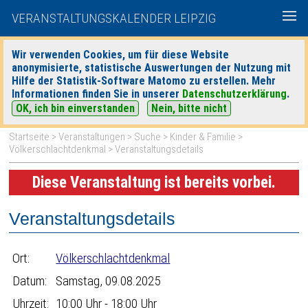
VERANSTALTUNGSKALENDER LEIPZIG
Wir verwenden Cookies, um für diese Website
anonymisierte, statistische Auswertungen der Nutzung mit
|
|
Hilfe der Statistik-Software Matomo zu erstellen. Mehr
heute
morgen
Detaillierte Suche
Informationen finden Sie in unserer
Datenschutzerklärung
.
OK, ich bin einverstanden
Nein, bitte nicht
Startseite
>
Veranstaltungen
>
Suche
>
Kinder & Familie
>
Völkerschlachtdenkmal
> Veranstaltungsdetails
Diese Veranstaltung ist bereits vorbei.
Veranstaltungsdetails
Ort:
Völkerschlachtdenkmal
Datum:
Samstag, 09.08.2025
Uhrzeit:
10:00 Uhr - 18:00 Uhr