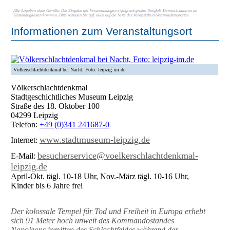
Alle Angaben ohne Gewähr. Die Eingabe der Veranstaltungen erfolgt mit großer Sorgfalt. Dennoch kann es zu
Unstimmigkeiten kommen. Bitte schauen Sie ggf. auch auf die Seite des Veranstalters/Veranstaltungsortes.
Informationen zum Veranstaltungsort
Völkerschlachtdenkmal bei Nacht, Foto: leipzig-im.de
Völkerschlachtdenkmal
Stadtgeschichtliches Museum Leipzig
Straße des 18. Oktober 100
04299 Leipzig
Telefon:
+49 (0)341 241687-0
www.stadtmuseum-leipzig.de
Internet:
besucherservice@voelkerschlachtdenkmal-
E-Mail:
leipzig.de
April-Okt. tägl. 10-18 Uhr, Nov.-März tägl. 10-16 Uhr,
Kinder bis 6 Jahre frei
Der kolossale Tempel für Tod und Freiheit in Europa erhebt
sich 91 Meter hoch unweit des Kommandostandes
Napoleons inmitten des Schlachtfeldes während der