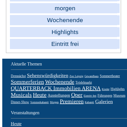
morgen
Wochenende
Highlights
Eintritt frei
Aktuelle Themen
Sehenswürdigkeiten
Demnächst
Sommertheater
Zoo Leipzig
Gewandhaus
Sommerferien
Wochenende
Trödelmarkt
QUARTERBACK Immobilien ARENA
Highlights
Kinder
Musicals
Heute
Oper
Ausstellungen
Führungen
Museum
Eintritt frei
Premieren
Galerien
Dinner-Show
Sommerkabarett
Morgen
Kabarett
Veranstaltungen
Heute