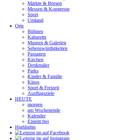
Märkte & Börsen
Messen & Kongresse
Sport
Umland
Orte
Bühnen
Kabaretts
Museen & Galerien
Sehenswürdigkeiten
Passagen
Kirchen
Denkmäler
Parks
Kinder & Familie
Kinos
Sport & Freizeit
Ausflugsziele
HEUTE
morgen
am Wochenende
Kalender
Eintritt frei
Highlights