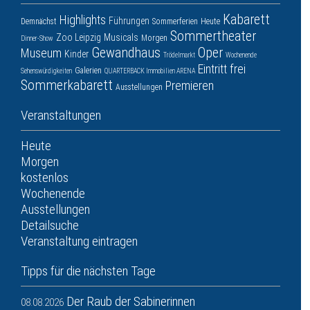
Kabarett
Highlights
Führungen
Demnächst
Sommerferien
Heute
Sommertheater
Zoo Leipzig
Musicals
Morgen
Dinner-Show
Gewandhaus
Oper
Museum
Kinder
Trödelmarkt
Wochenende
Eintritt frei
Galerien
Sehenswürdigkeiten
QUARTERBACK Immobilien ARENA
Sommerkabarett
Premieren
Ausstellungen
Veranstaltungen
Heute
Morgen
kostenlos
Wochenende
Ausstellungen
Detailsuche
Veranstaltung eintragen
Tipps für die nächsten Tage
Der Raub der Sabinerinnen
08.08.2026