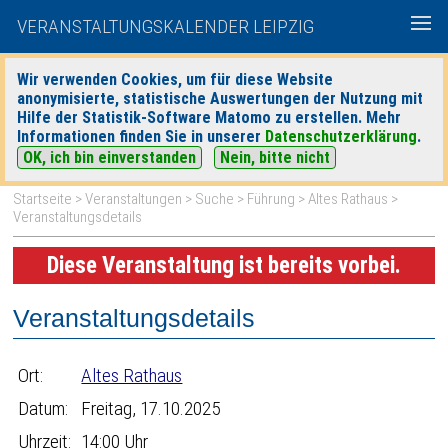
VERANSTALTUNGSKALENDER LEIPZIG
Wir verwenden Cookies, um für diese Website
anonymisierte, statistische Auswertungen der Nutzung mit
|
|
Hilfe der Statistik-Software Matomo zu erstellen. Mehr
heute
morgen
Detaillierte Suche
Informationen finden Sie in unserer
Datenschutzerklärung
.
OK, ich bin einverstanden
Nein, bitte nicht
Startseite
>
Veranstaltungen
>
Suche
>
Führung
>
Altes Rathaus
>
Veranstaltungsdetails
Diese Veranstaltung ist bereits vorbei.
Veranstaltungsdetails
Ort:
Altes Rathaus
Datum:
Freitag, 17.10.2025
Uhrzeit:
14:00 Uhr