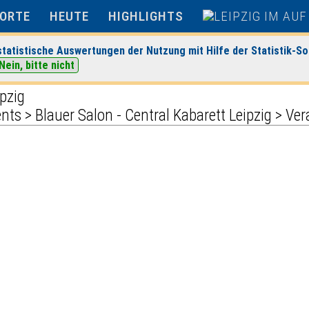
ORTE
HEUTE
HIGHLIGHTS
tatistische Auswertungen der Nutzung mit Hilfe der Statistik-So
Nein, bitte nicht
ents
>
Blauer Salon - Central Kabarett Leipzig
> Ver