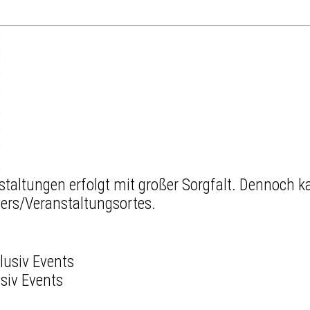
g
g
g
g
g
g
g
g
staltungen erfolgt mit großer Sorgfalt. Dennoch
ters/Veranstaltungsortes.
usiv Events