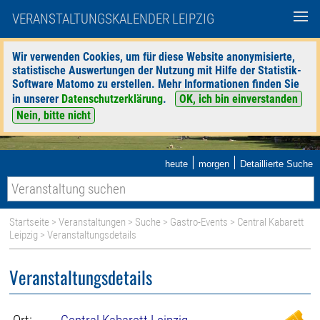
VERANSTALTUNGSKALENDER LEIPZIG
Wir verwenden Cookies, um für diese Website anonymisierte,
statistische Auswertungen der Nutzung mit Hilfe der Statistik-
Software Matomo zu erstellen. Mehr Informationen finden Sie
in unserer
Datenschutzerklärung
.
OK, ich bin einverstanden
Nein, bitte nicht
|
|
heute
morgen
Detaillierte Suche
Startseite
>
Veranstaltungen
>
Suche
>
Gastro-Events
>
Central Kabarett
Leipzig
> Veranstaltungsdetails
Veranstaltungsdetails