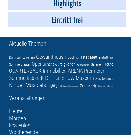
Highlights
Eintritt frei
Aktuelle Themen
Gewandhaus
Kabarett
Demnächst
Trödelmarkt
Eintritt frei
Morgen
Oper
Sehenswürdigkeiten
Heute
Sommertheater
Galerien
Führungen
QUARTERBACK Immobilien ARENA
Premieren
Dinner-Show
Sommerkabarett
Museum
Ausstellungen
Kinder
Musicals
Highlights
Zoo Leipzig
Wochenende
Sommerferien
Veranstaltungen
Heute
Morgen
kostenlos
Wochenende