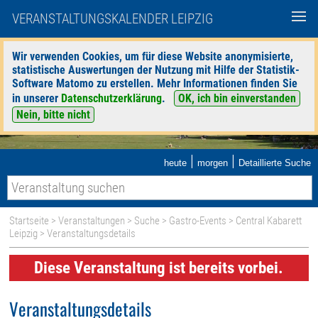
VERANSTALTUNGSKALENDER LEIPZIG
Wir verwenden Cookies, um für diese Website anonymisierte,
statistische Auswertungen der Nutzung mit Hilfe der Statistik-
Software Matomo zu erstellen. Mehr Informationen finden Sie
in unserer
Datenschutzerklärung
.
OK, ich bin einverstanden
Nein, bitte nicht
|
|
heute
morgen
Detaillierte Suche
Startseite
>
Veranstaltungen
>
Suche
>
Gastro-Events
>
Central Kabarett
Leipzig
> Veranstaltungsdetails
Diese Veranstaltung ist bereits vorbei.
Veranstaltungsdetails