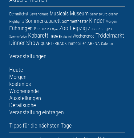
Musicals
Museum
Demnächst
Gewandhaus
Sehenswürdigkeiten
Kinder
Sommerkabarett
Sommertheater
Highlights
Morgen
Zoo Leipzig
Führungen
Premieren
Ausstellungen
Oper
Kabarett
Trödelmarkt
Wochenende
Heute
Sommerferien
Eintritt frei
Dinner-Show
QUARTERBACK Immobilien ARENA
Galerien
Veranstaltungen
Heute
Morgen
kostenlos
Wochenende
Ausstellungen
Detailsuche
Veranstaltung eintragen
Tipps für die nächsten Tage