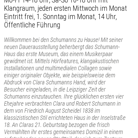
Mo-Fr 14-18 Uhr; Sa-So 10-18 Uhr mit
Klangraum, jeden ersten Mittwoch im Monat
Eintritt frei, 1. Sonntag im Monat, 14 Uhr,
Öffentliche Führung
Willkommen bei den Schumanns zu Hause! Mit seiner
neuen Dauerausstellung beherbergt das Schumann-
Haus das erste Museum, das einem Musikerpaar
gewidmet ist. Mittels Hörfeatures, klangakustischen
Installationen und multimedialen Collagen sowie
einiger originaler Objekte, wie beispielsweise dem
Abdruck von Clara Schumanns Hand, wird der
Besucher eingeladen, in die Leipziger Zeit der
Schumanns einzutauchen. Ihre glücklichen ersten vier
Ehejahre verbrachten Clara und Robert Schumann in
dem von Friedrich August Scheidel 1838 im
klassizistischen Stil errichteten Haus in der Inselstraße
18. An Claras 21. Geburtstag bezogen die frisch
Vermählten ihr erstes gemeinsames Domizil in einem