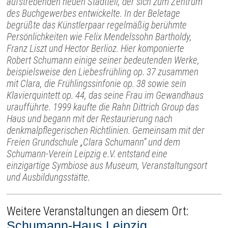
aufstrebenden neuen Stadtteil, der sich zum Zentrum
des Buchgewerbes entwickelte. In der Beletage
begrüßte das Künstlerpaar regelmäßig berühmte
Persönlichkeiten wie Felix Mendelssohn Bartholdy,
Franz Liszt und Hector Berlioz. Hier komponierte
Robert Schumann einige seiner bedeutenden Werke,
beispielsweise den Liebesfrühling op. 37 zusammen
mit Clara, die Frühlingssinfonie op. 38 sowie sein
Klavierquintett op. 44, das seine Frau im Gewandhaus
uraufführte. 1999 kaufte die Rahn Dittrich Group das
Haus und begann mit der Restaurierung nach
denkmalpflegerischen Richtlinien. Gemeinsam mit der
Freien Grundschule „Clara Schumann“ und dem
Schumann-Verein Leipzig e.V. entstand eine
einzigartige Symbiose aus Museum, Veranstaltungsort
und Ausbildungsstätte.
Weitere Veranstaltungen an diesem Ort:
Schumann-Haus Leipzig