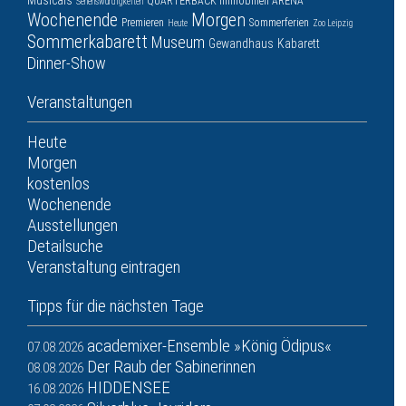
Musicals
QUARTERBACK Immobilien ARENA
Sehenswürdigkeiten
Wochenende
Morgen
Premieren
Sommerferien
Heute
Zoo Leipzig
Sommerkabarett
Museum
Gewandhaus
Kabarett
Dinner-Show
Veranstaltungen
Heute
Morgen
kostenlos
Wochenende
Ausstellungen
Detailsuche
Veranstaltung eintragen
Tipps für die nächsten Tage
academixer-Ensemble »König Ödipus«
07.08.2026
Der Raub der Sabinerinnen
08.08.2026
HIDDENSEE
16.08.2026