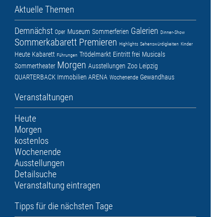
Aktuelle Themen
Demnächst
Galerien
Museum
Sommerferien
Oper
Dinner-Show
Sommerkabarett
Premieren
Highlights
Sehenswürdigkeiten
Kinder
Heute
Kabarett
Trödelmarkt
Eintritt frei
Musicals
Führungen
Morgen
Sommertheater
Ausstellungen
Zoo Leipzig
QUARTERBACK Immobilien ARENA
Gewandhaus
Wochenende
Veranstaltungen
Heute
Morgen
kostenlos
Wochenende
Ausstellungen
Detailsuche
Veranstaltung eintragen
Tipps für die nächsten Tage