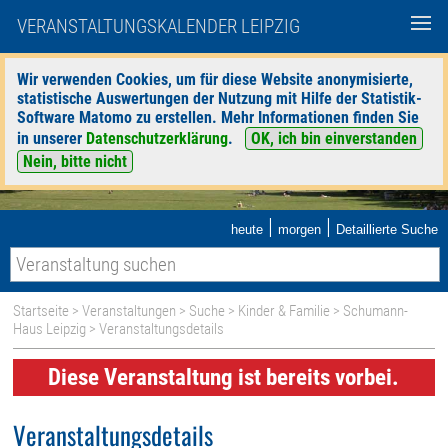
VERANSTALTUNGSKALENDER LEIPZIG
Wir verwenden Cookies, um für diese Website anonymisierte,
statistische Auswertungen der Nutzung mit Hilfe der Statistik-
Software Matomo zu erstellen. Mehr Informationen finden Sie
in unserer
Datenschutzerklärung
.
OK, ich bin einverstanden
Nein, bitte nicht
|
|
heute
morgen
Detaillierte Suche
Startseite
>
Veranstaltungen
>
Suche
>
Kinder & Familie
>
Schumann-
Haus Leipzig
> Veranstaltungsdetails
Diese Veranstaltung ist bereits vorbei.
Veranstaltungsdetails