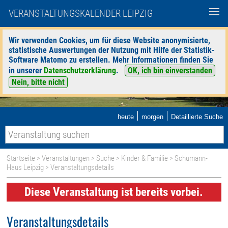
VERANSTALTUNGSKALENDER LEIPZIG
Wir verwenden Cookies, um für diese Website anonymisierte,
statistische Auswertungen der Nutzung mit Hilfe der Statistik-
Software Matomo zu erstellen. Mehr Informationen finden Sie
in unserer
Datenschutzerklärung
.
OK, ich bin einverstanden
Nein, bitte nicht
|
|
heute
morgen
Detaillierte Suche
Startseite
>
Veranstaltungen
>
Suche
>
Kinder & Familie
>
Schumann-
Haus Leipzig
> Veranstaltungsdetails
Diese Veranstaltung ist bereits vorbei.
Veranstaltungsdetails