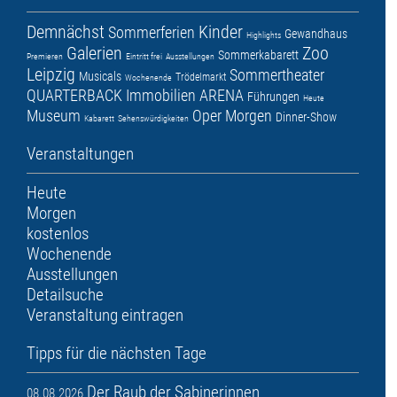
Demnächst
Kinder
Sommerferien
Gewandhaus
Highlights
Galerien
Zoo
Sommerkabarett
Premieren
Eintritt frei
Ausstellungen
Leipzig
Sommertheater
Musicals
Trödelmarkt
Wochenende
QUARTERBACK Immobilien ARENA
Führungen
Heute
Museum
Oper
Morgen
Dinner-Show
Kabarett
Sehenswürdigkeiten
Veranstaltungen
Heute
Morgen
kostenlos
Wochenende
Ausstellungen
Detailsuche
Veranstaltung eintragen
Tipps für die nächsten Tage
Der Raub der Sabinerinnen
08.08.2026